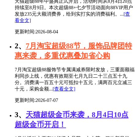
天猫超级88年中盛典正式开启，活动时间从8月4日20点
持续至8月9日。本次超级88+七夕节活动面向88VIP用户
发放235元大额消费券，给到实打实的消费福利。...
[查
看全文]
更新时间:2026-08-04
2、
7月淘宝超级88节，服饰品牌团特
惠来袭，多重优惠叠加省心购
7月淘宝超级88服饰节专属满减券限时发放，三重面额福
利同步上线，优惠有效期至七月九日二十三点五十九
分。消费满一百五十元可抵扣十五元，满两百元立减三
十元，采购金额...
[查看全文]
更新时间:2026-07-07
3、
天猫超级金币来袭，8月4日10点
超级金币开启！