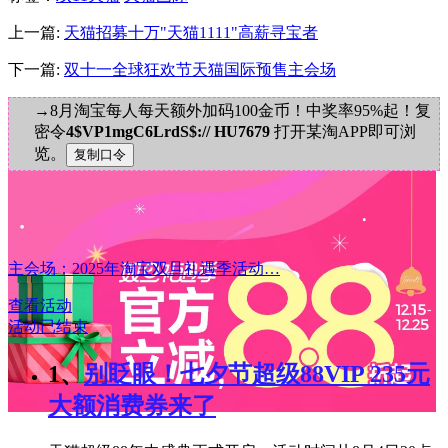
上一篇:
天猫招募十万"天猫1111"高薪寻宝者
下一篇:
双十一全球狂欢节天猫国际预售主会场
→8月淘宝每人每天额外加码100金币！中奖率95%起！复
密令
4$VP1mgC6LrdS$:// HU7679
打开某淘APP即可浏
览。
主会场：2025年淘宝双旦礼遇季活动…
查看活动
活动已结束
1、
别眨眼！七夕节超级88VIP 235元
大额消费券来了