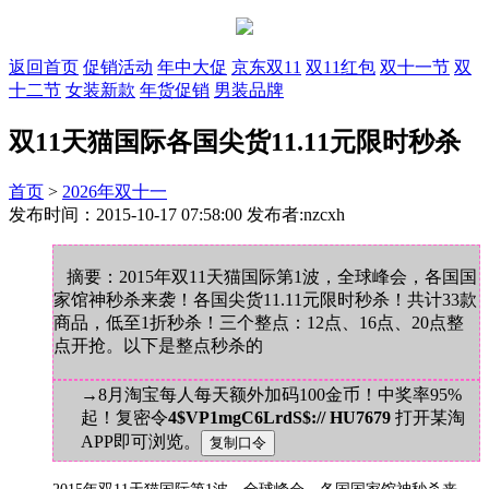
返回首页
促销活动
年中大促
京东双11
双11红包
双十一节
双
十二节
女装新款
年货促销
男装品牌
双11天猫国际各国尖货11.11元限时秒杀
首页
>
2026年双十一
发布时间：2015-10-17 07:58:00 发布者:nzcxh
摘要：2015年双11天猫国际第1波，全球峰会，各国国
家馆神秒杀来袭！各国尖货11.11元限时秒杀！共计33款
商品，低至1折秒杀！三个整点：12点、16点、20点整
点开抢。以下是整点秒杀的
→8月淘宝每人每天额外加码100金币！中奖率95%
起！复密令
4$VP1mgC6LrdS$:// HU7679
打开某淘
APP即可浏览。