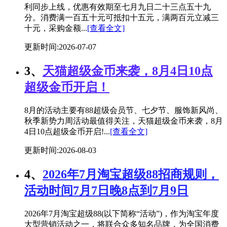
利同步上线，优惠有效期至七月九日二十三点五十九
分。消费满一百五十元可抵扣十五元，满两百元立减三
十元，采购金额...
[查看全文]
更新时间:2026-07-07
3、
天猫超级金币来袭，8月4日10点
超级金币开启！
8月的活动主要有88超级会员节、七夕节、服饰新风尚、
秋季新势力周活动最值得关注，天猫超级金币来袭，8月
4日10点超级金币开启!...
[查看全文]
更新时间:2026-08-03
4、
2026年7月淘宝超级88招商规则，
活动时间7月7日晚8点到7月9日
2026年7月淘宝超级88(以下简称“活动”)，作为淘宝年度
大型营销活动之一，将联合众多知名品牌，为全国消费