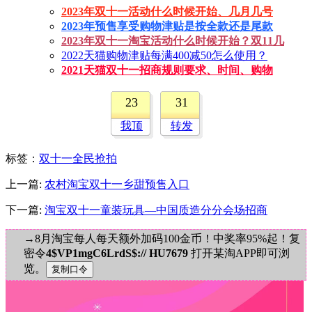
2023年双十一活动什么时候开始、几月几号
2023年预售享受购物津贴是按全款还是尾款
2023年双十一淘宝活动什么时候开始？双11几
2022天猫购物津贴每满400减50怎么使用？
2021天猫双十一招商规则要求、时间、购物
23
31
我顶
转发
标签
：
双十一全民抢拍
上一篇:
农村淘宝双十一乡甜预售入口
下一篇:
淘宝双十一童装玩具—中国质造分分会场招商
→8月淘宝每人每天额外加码100金币！中奖率95%起！复
密令
4$VP1mgC6LrdS$:// HU7679
打开某淘APP即可浏
览。