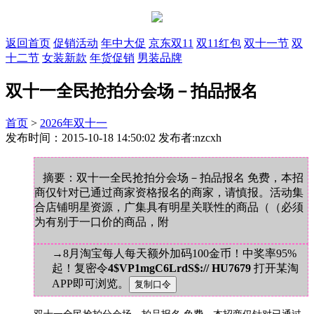
返回首页
促销活动
年中大促
京东双11
双11红包
双十一节
双
十二节
女装新款
年货促销
男装品牌
双十一全民抢拍分会场－拍品报名
首页
>
2026年双十一
发布时间：2015-10-18 14:50:02 发布者:nzcxh
摘要：双十一全民抢拍分会场－拍品报名 免费，本招
商仅针对已通过商家资格报名的商家，请慎报。活动集
合店铺明星资源，广集具有明星关联性的商品（（必须
为有别于一口价的商品，附
→8月淘宝每人每天额外加码100金币！中奖率95%
起！复密令
4$VP1mgC6LrdS$:// HU7679
打开某淘
APP即可浏览。