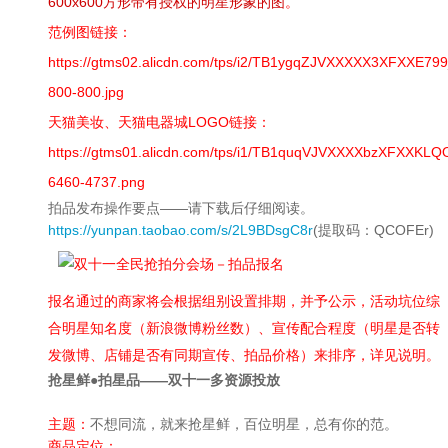
600x600方形带有授权的明星形象的图
。
范例图链接：
https://gtms02.alicdn.com/tps/i2/TB1ygqZJVXXXXX3XFXXE79
800-800.jpg
天猫美妆、天猫电器城LOGO链接：
https://gtms01.alicdn.com/tps/i1/TB1quqVJVXXXXbzXFXXKL
6460-4737.png
拍品发布操作要点——请下载后仔细阅读。
https://yunpan.taobao.com/s/2L9BDsgC8r
(提取码：QCOFEr)
报名通过的商家将会根据组别设置排期，并予公示，活动坑位综
合明星知名度（新浪微博粉丝数）、宣传配合程度（明星是否转
发微博、店铺是否有同期宣传、拍品价格）来排序，详见说明。
抢星鲜●拍星品——双十一多资源投放
主题：
不想同流，就来抢星鲜，百位明星，总有你的范。
商品定位：