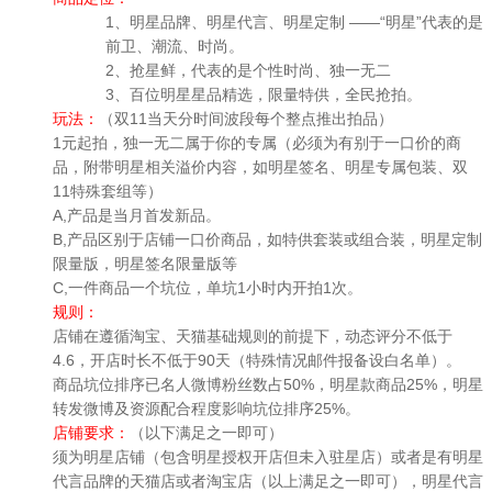
1、明星品牌、明星代言、明星定制 ——“明星”代表的是
前卫、潮流、时尚。
2、抢星鲜，代表的是个性时尚、独一无二
3、百位明星星品精选，限量特供，全民抢拍。
玩法：
（双11当天分时间波段每个整点推出拍品）
1元起拍，独一无二属于你的专属（必须为有别于一口价的商
品，附带明星相关溢价内容，如明星签名、明星专属包装、双
11特殊套组等）
A,产品是当月首发新品。
B,产品区别于店铺一口价商品，如特供套装或组合装，明星定制
限量版，明星签名限量版等
C,一件商品一个坑位，单坑1小时内开拍1次。
规则：
店铺在遵循淘宝、天猫基础规则的前提下，动态评分不低于
4.6，开店时长不低于90天（特殊情况邮件报备设白名单）。
商品坑位排序已名人微博粉丝数占50%，明星款商品25%，明星
转发微博及资源配合程度影响坑位排序25%。
店铺要求：
（以下满足之一即可）
须为明星店铺（包含明星授权开店但未入驻星店）或者是有明星
代言品牌的天猫店或者淘宝店（以上满足之一即可），明星代言