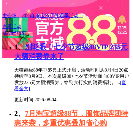
主会场：2025年淘宝双旦礼遇季活动…
查看活动
活动已结束
1、
别眨眼！七夕节超级88VIP 235元
大额消费券来了
天猫超级88年中盛典正式开启，活动时间从8月4日20点
持续至8月9日。本次超级88+七夕节活动面向88VIP用户
发放235元大额消费券，给到实打实的消费福利。...
[查
看全文]
更新时间:2026-08-04
2、
7月淘宝超级88节，服饰品牌团特
惠来袭，多重优惠叠加省心购