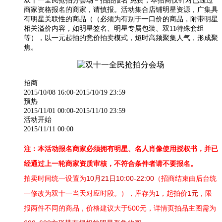
双十一全民抢拍分会场－拍品报名 免费，本招商仅针对已通过
商家资格报名的商家，请慎报。活动集合店铺明星资源，广集具
有明星关联性的商品（（必须为有别于一口价的商品，附带明星
相关溢价内容，如明星签名、明星专属包装、双11特殊套组
等），以一元起拍的竞价拍卖模式，短时高频聚集人气，形成聚
焦。
招商
2015/10/08 16:00-2015/10/19 23:59
预热
2015/11/01 00:00-2015/11/10 23:59
活动开始
2015/11/11 00:00
注：本活动报名商家必须拥有明星、名人肖像使用授权书，并已
经通过上一轮商家资质审核，不符合条件者请不要报名。
拍卖时间统一设置为
10月21日10:00-22:00
（招商结束由后台统
一修改为双十一当天对应时段。）
，库存为
1
，起拍价
1元
，限
报两件不同的商品，价格建议大于500元，详情页拍品主图需为