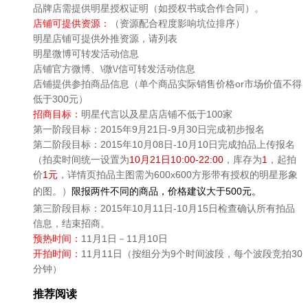
品牌店需提供明星授权证明（如授权书或合作合同）。
店铺可提供资源：
（资源配合程度影响坑位排序）
明星店铺可提供外推资源，请列表
明星微博可转发活动信息
店铺官方微博、\微\/信可转发活动信息
店铺提供参拍商品信息（单个商品实际销售价格or市场价值不得
低于300元）
招商目标：
明星代言以及星店店铺不低于100家
第一阶段目标：2015年9月21日-9月30日完成初步报名
第二阶段目标：2015年10月08日-10月10日完成拍品上传报名
（拍卖时间统一设置为
10月21日10:00-22:00
，库存为
1
，起拍
价
1元
，详情页拍品主图需为600x600方形带有授权的明星形象
的图。）
限报两件不同的商品，价格建议大于500元。
第三阶段目标：2015年10月11日-10月15日检查确认所有拍品
信息，结束招商。
预热时间：
11月1日－11月10日
开拍时间：
11月11日（按组分为9个时间波段，每个波段竞拍30
分钟）
推荐阅读