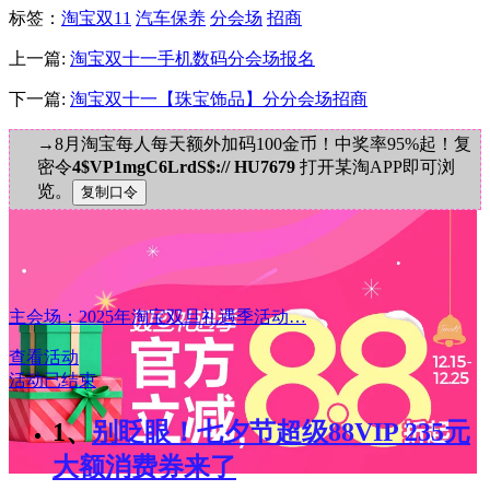
标签
：
淘宝双11
汽车保养
分会场
招商
上一篇:
淘宝双十一手机数码分会场报名
下一篇:
淘宝双十一【珠宝饰品】分分会场招商
→8月淘宝每人每天额外加码100金币！中奖率95%起！复
密令
4$VP1mgC6LrdS$:// HU7679
打开某淘APP即可浏
览。
主会场：2025年淘宝双旦礼遇季活动…
查看活动
活动已结束
1、
别眨眼！七夕节超级88VIP 235元
大额消费券来了