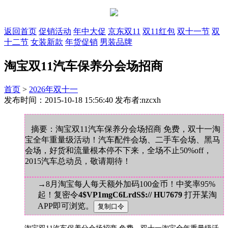
返回首页
促销活动
年中大促
京东双11
双11红包
双十一节
双
十二节
女装新款
年货促销
男装品牌
淘宝双11汽车保养分会场招商
首页
>
2026年双十一
发布时间：2015-10-18 15:56:40 发布者:nzcxh
摘要：淘宝双11汽车保养分会场招商 免费，双十一淘
宝全年重量级活动！汽车配件会场、二手车会场、黑马
会场，好货和流量根本停不下来，全场不止50%off，
2015汽车总动员，敬请期待！
→8月淘宝每人每天额外加码100金币！中奖率95%
起！复密令
4$VP1mgC6LrdS$:// HU7679
打开某淘
APP即可浏览。