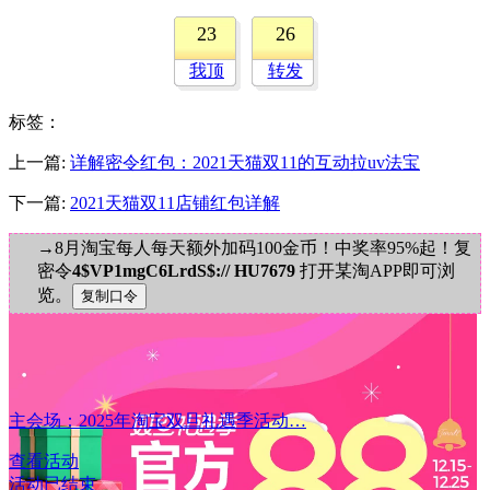
23
26
我顶
转发
标签
：
上一篇:
详解密令红包：2021天猫双11的互动拉uv法宝
下一篇:
2021天猫双11店铺红包详解
→8月淘宝每人每天额外加码100金币！中奖率95%起！复
密令
4$VP1mgC6LrdS$:// HU7679
打开某淘APP即可浏
览。
主会场：2025年淘宝双旦礼遇季活动…
查看活动
活动已结束