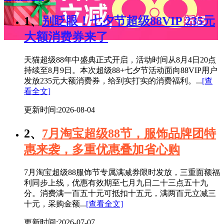
1、
别眨眼！七夕节超级88VIP 235元
大额消费券来了
天猫超级88年中盛典正式开启，活动时间从8月4日20点
持续至8月9日。本次超级88+七夕节活动面向88VIP用户
发放235元大额消费券，给到实打实的消费福利。...
[查
看全文]
更新时间:2026-08-04
2、
7月淘宝超级88节，服饰品牌团特
惠来袭，多重优惠叠加省心购
7月淘宝超级88服饰节专属满减券限时发放，三重面额福
利同步上线，优惠有效期至七月九日二十三点五十九
分。消费满一百五十元可抵扣十五元，满两百元立减三
十元，采购金额...
[查看全文]
更新时间:2026-07-07