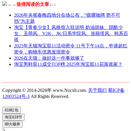
→→值得阅读的文章
↓
↓
↓
2026年央视春晚四地分会场公布，“骐骥驰骋 势不可
挡”为主题
淘宝【青春少女】风格馆入驻说明 奶油甜妹、甜酷少
女、丑萌风、Y2K、JK/日系学院风、洛丽塔风、韩系百
搭
2025年天猫淘宝双11活动密令 11号下午14点，申请超红
密令，购物车优惠发现密令
2026在天猫：做好这一件事就够了
淘宝男鞋双11成交TOP榜 2025年淘宝双11花落谁家？
Copyright © 2014-2026年 www.Nzcxh.com.
关于我们
蜀ICP备
12003524号-3
All Rights Reserved.
')