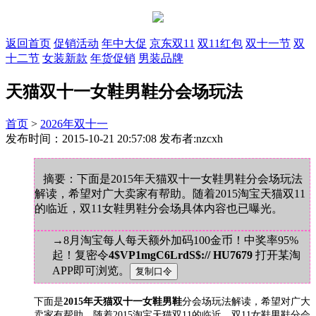
返回首页
促销活动
年中大促
京东双11
双11红包
双十一节
双
十二节
女装新款
年货促销
男装品牌
天猫双十一女鞋男鞋分会场玩法
首页
>
2026年双十一
发布时间：2015-10-21 20:57:08 发布者:nzcxh
摘要：下面是2015年天猫双十一女鞋男鞋分会场玩法
解读，希望对广大卖家有帮助。随着2015淘宝天猫双11
的临近，双11女鞋男鞋分会场具体内容也已曝光。
→8月淘宝每人每天额外加码100金币！中奖率95%
起！复密令
4$VP1mgC6LrdS$:// HU7679
打开某淘
APP即可浏览。
下面是
2015年天猫双十一女鞋男鞋
分会场玩法解读，希望对广大
卖家有帮助。随着2015淘宝天猫双11的临近，双11女鞋男鞋分会