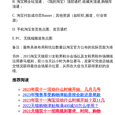
B. 淘宝网全站顶通，《我的淘宝》顶部通栏,收藏夹顶通,购物车
顶通；
C. 淘宝付款成功页Banner；其他资源（如旺旺,频道，行业资
源）
D. 手机淘宝首页焦点图、首页通栏
E.PC、无线端频道焦点图
备注：最终具体布局和坑位数量以淘宝官方公布的实际页面为准
另外，2015淘宝天猫双11女鞋男鞋分会场以及女鞋男鞋外场继续
沿用赛马规则，双11当天以小时为单位赛马，卖家可凭借店铺成
交情况获得最佳会场展示位置，从而在大促当天获得更好的业
绩。
推荐阅读
2023年双十一活动什么时候开始、几月几号
2023年预售享受购物津贴是按全款还是尾款
2023年双十一淘宝活动什么时候开始？双11几
2022天猫购物津贴每满400减50怎么使用？
2021天猫双十一招商规则要求、时间、购物