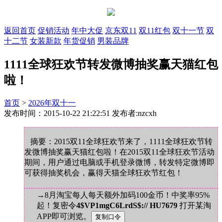
返回首页
促销活动
年中大促
京东双11
双11红包
双十一节
双
十二节
女装新款
年货促销
男装品牌
1111全球狂欢节转发微博抽奖赢天猫红包
啦！
首页
>
2026年双十一
发布时间：2015-10-22 21:22:51 发布者:nzcxh
摘要：2015双11全球狂欢节来了，1111全球狂欢节转
发微博抽奖赢天猫红包啦！在2015双11全球狂欢节活动
期间，用户通过电脑或手机登录微博，转发特定微博即
可获得抽奖机会，赢得天猫全球狂欢节红包！
→8月淘宝每人每天额外加码100金币！中奖率95%
起！复密令
4$VP1mgC6LrdS$:// HU7679
打开某淘
APP即可浏览。