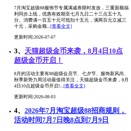
7月淘宝超级88服饰节专属满减券限时发放，三重面额福
利同步上线，优惠有效期至七月九日二十三点五十九
分。消费满一百五十元可抵扣十五元，满两百元立减三
十元，采购金额...
[查看全文]
更新时间:2026-07-07
3、
天猫超级金币来袭，8月4日10点
超级金币开启！
8月的活动主要有88超级会员节、七夕节、服饰新风尚、
秋季新势力周活动最值得关注，天猫超级金币来袭，8月
4日10点超级金币开启!...
[查看全文]
更新时间:2026-08-03
4、
2026年7月淘宝超级88招商规则，
活动时间7月7日晚8点到7月9日