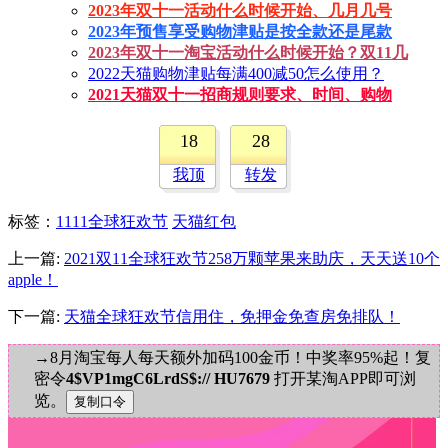
2023年双十一活动什么时候开始、几月几号
2023年预售享受购物津贴是按全款还是尾款
2023年双十一淘宝活动什么时候开始？双11几
2022天猫购物津贴每满400减50怎么使用？
2021天猫双十一招商规则要求、时间、购物
18
28
我顶
转发
标签
：
1111全球狂欢节
天猫红包
上一篇:
2021双11全球狂欢节258万颗苹果来助庆，天天送10个
apple！
下一篇:
天猫全球狂欢节信用住，免押金免查房免排队！
→8月淘宝每人每天额外加码100金币！中奖率95%起！复
密令
4$VP1mgC6LrdS$:// HU7679
打开某淘APP即可浏
览。