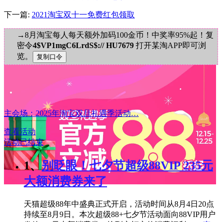
下一篇:
2021淘宝双十一免费红包领取
→8月淘宝每人每天额外加码100金币！中奖率95%起！复
密令
4$VP1mgC6LrdS$:// HU7679
打开某淘APP即可浏
览。
主会场：2025年淘宝双旦礼遇季活动…
查看活动
活动已结束
1、
别眨眼！七夕节超级88VIP 235元
大额消费券来了
天猫超级88年中盛典正式开启，活动时间从8月4日20点
持续至8月9日。本次超级88+七夕节活动面向88VIP用户