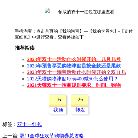
手机淘宝：点击首页的【我的淘宝】—【我的卡券包】-【支付
宝红包】中进行查看，查看路径如下：
推荐阅读
2023年双十一活动什么时候开始、几月几号
2023年预售享受购物津贴是按全款还是尾款
2023年双十一淘宝活动什么时候开始？双11几
2022天猫购物津贴每满400减50怎么使用？
2021天猫双十一招商规则要求、时间、购物
16
26
我顶
转发
标签
：
双十一红包
上一篇:
双11全球狂欢节购物券总攻略