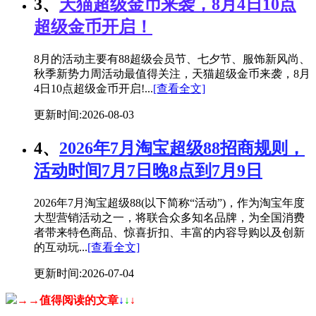
3、
天猫超级金币来袭，8月4日10点
超级金币开启！
8月的活动主要有88超级会员节、七夕节、服饰新风尚、
秋季新势力周活动最值得关注，天猫超级金币来袭，8月
4日10点超级金币开启!...
[查看全文]
更新时间:2026-08-03
4、
2026年7月淘宝超级88招商规则，
活动时间7月7日晚8点到7月9日
2026年7月淘宝超级88(以下简称“活动”)，作为淘宝年度
大型营销活动之一，将联合众多知名品牌，为全国消费
者带来特色商品、惊喜折扣、丰富的内容导购以及创新
的互动玩...
[查看全文]
更新时间:2026-07-04
→→值得阅读的文章
↓
↓
↓