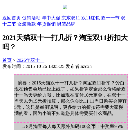
返回首页
促销活动
年中大促
京东双11
双11红包
双十一节
双
十二节
女装新款
年货促销
男装品牌
2021天猫双十一打几折？淘宝双11折扣大
吗？
首页
>
2026年双十一
发布时间：2015-10-26 13:05:25 发布者:nzcxh
摘要：2015天猫双十一打几折？淘宝双11折扣？旁白:
现在预售会场已经上线了，如果折算定金那么价格给双
十一当天更给力哦，比如现在支付10元定金，在双十一
当天以为15元折扣算，那么你会比11.11当日购买会便宜
5元，这只是举例说明，更多给力的折扣还需要大家慢
满的看，因为小编不知道您具体需要买什么商品。
→8月淘宝每人每天额外加码100金币！中奖率95%