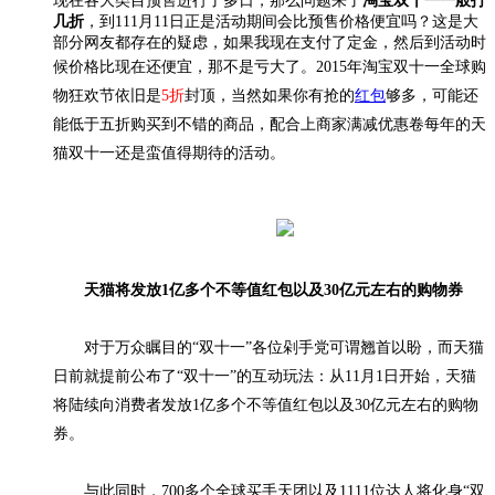
现在各大类目预售进行了多日，那么问题来了
淘宝双十一一般打
几折
，到111月11日正是活动期间会比预售价格便宜吗？这是大
部分网友都存在的疑虑，如果我现在支付了定金，然后到活动时
候价格比现在还便宜，那不是亏大了。
2015年淘宝双十一全球购
物狂欢节依旧是
5折
封顶，当然如果你有抢的
红包
够多，可能还
能低于五折购买到不错的商品，配合上商家满减优惠卷每年的天
猫双十一还是蛮值得期待的活动。
天猫将发放1亿多个不等值红包以及30亿元左右的购物券
对于万众瞩目的“双十一”各位剁手党可谓翘首以盼，而天猫
日前就提前公布了“双十一”的互动玩法：从11月1日开始，天猫
将陆续向消费者发放1亿多个不等值红包以及30亿元左右的购物
券。
与此同时，700多个全球买手天团以及1111位达人将化身“双