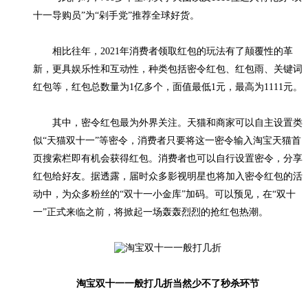
十一导购员”为“剁手党”推荐全球好货。
相比往年，2021年消费者领取红包的玩法有了颠覆性的革
新，更具娱乐性和互动性，种类包括密令红包、红包雨、关键词
红包等，红包总数量为1亿多个，面值最低1元，最高为1111元。
其中，密令红包最为外界关注。天猫和商家可以自主设置类
似“天猫双十一”等密令，消费者只要将这一密令输入淘宝天猫首
页搜索栏即有机会获得红包。消费者也可以自行设置密令，分享
红包给好友。据透露，届时众多影视明星也将加入密令红包的活
动中，为众多粉丝的“双十一小金库”加码。可以预见，在“双十
一”正式来临之前，将掀起一场轰轰烈烈的抢红包热潮。
淘宝双十一一般打几折当然少不了秒杀环节