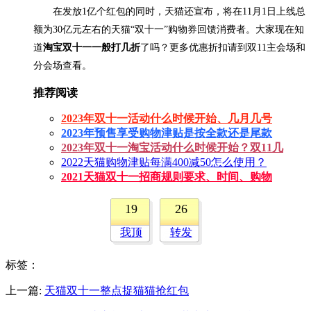
在发放1亿个红包的同时，天猫还宣布，将在11月1日上线总
额为30亿元左右的天猫“双十一”购物券回馈消费者。大家现在知
道
淘宝双十一一般打几折
了吗？更多优惠折扣请到双11主会场和
分会场查看。
推荐阅读
2023年双十一活动什么时候开始、几月几号
2023年预售享受购物津贴是按全款还是尾款
2023年双十一淘宝活动什么时候开始？双11几
2022天猫购物津贴每满400减50怎么使用？
2021天猫双十一招商规则要求、时间、购物
19
26
我顶
转发
标签
：
上一篇:
天猫双十一整点捉猫猫抢红包