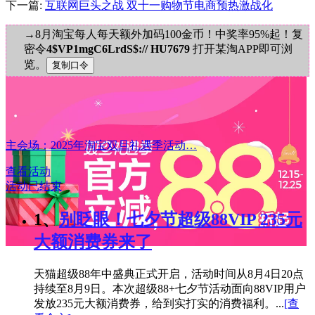
下一篇:
互联网巨头之战 双十一购物节电商预热激战化
→8月淘宝每人每天额外加码100金币！中奖率95%起！复
密令
4$VP1mgC6LrdS$:// HU7679
打开某淘APP即可浏
览。
主会场：2025年淘宝双旦礼遇季活动…
查看活动
活动已结束
1、
别眨眼！七夕节超级88VIP 235元
大额消费券来了
天猫超级88年中盛典正式开启，活动时间从8月4日20点
持续至8月9日。本次超级88+七夕节活动面向88VIP用户
发放235元大额消费券，给到实打实的消费福利。...
[查