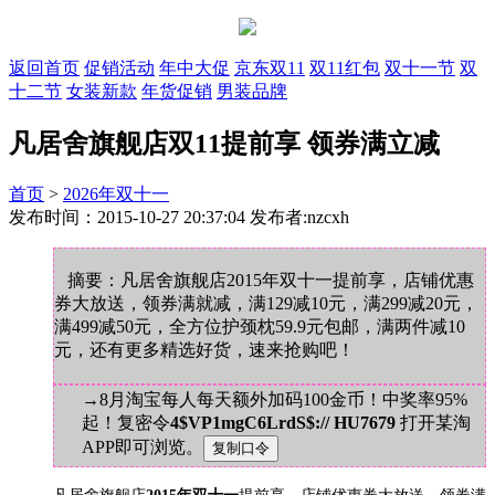
返回首页
促销活动
年中大促
京东双11
双11红包
双十一节
双
十二节
女装新款
年货促销
男装品牌
凡居舍旗舰店双11提前享 领券满立减
首页
>
2026年双十一
发布时间：2015-10-27 20:37:04 发布者:nzcxh
摘要：凡居舍旗舰店2015年双十一提前享，店铺优惠
券大放送，领券满就减，满129减10元，满299减20元，
满499减50元，全方位护颈枕59.9元包邮，满两件减10
元，还有更多精选好货，速来抢购吧！
→8月淘宝每人每天额外加码100金币！中奖率95%
起！复密令
4$VP1mgC6LrdS$:// HU7679
打开某淘
APP即可浏览。