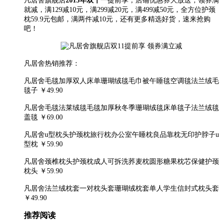
凡居舍旗舰店
2015年双十一
提前享，店铺优惠券大放送，领券满
就减，满129减10元，满299减20元，满499减50元，全方位护颈
枕59.9元包邮，满两件减10元，还有更多精选好货，速来抢购
吧！
凡居舍热销推荐：
凡居舍毛毯加厚双人床单珊瑚绒毯毛巾被午睡毯空调毯法兰绒毛
毯子 ￥49.90
凡居舍毛毯法莱绒毯毛毯加厚秋冬季珊瑚绒毯床单毯子法兰绒毯
盖毯 ￥69.00
凡居舍u型枕头护颈枕旅行枕办公室午睡枕良品靠枕无印护脖子u
型枕 ￥59.90
凡居舍颈椎枕头护颈枕成人可拆洗荞麦枕圆形糖果枕芯保健护颈
枕头 ￥59.90
凡居舍法兰绒枕套一对枕头套珊瑚绒枕套单人学生信封式枕头套
￥49.90
推荐阅读