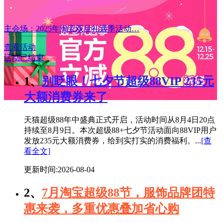
主会场：2025年淘宝双旦礼遇季活动…
查看活动
活动已结束
1、
别眨眼！七夕节超级88VIP 235元
大额消费券来了
天猫超级88年中盛典正式开启，活动时间从8月4日20点
持续至8月9日。本次超级88+七夕节活动面向88VIP用户
发放235元大额消费券，给到实打实的消费福利。...
[查
看全文]
更新时间:2026-08-04
2、
7月淘宝超级88节，服饰品牌团特
惠来袭，多重优惠叠加省心购