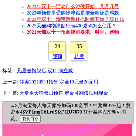
2023年双十一活动什么时候开始、几月几号
2023年预售享受购物津贴是按全款还是尾款
2023年双十一淘宝活动什么时候开始？双11几
2022天猫购物津贴每满400减50怎么使用？
2021天猫双十一招商规则要求、时间、购物
24
35
我顶
转发
标签
：
凡居舍旗舰店
双11
满立减
上一篇:
婷美2021双11预售 定金10元当20元用
下一篇:
天堂伞天猫双11预售 定金可翻倍抵用现金
→8月淘宝每人每天额外加码100金币！中奖率95%起！复
密令
4$VP1mgC6LrdS$:// HU7679
打开某淘APP即可浏
览。