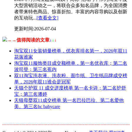
大型营销活动之一，将联合众多知名品牌，为全国消费
者带来特色商品、惊喜折扣、丰富的内容导购以及创新
的互动玩...
[查看全文]
更新时间:2026-07-04
→→值得阅读的文章
↓
↓
↓
淘宝双11女装销量榜单，优衣库排名第一，2026年双11
花落谁家
淘宝双11服饰类目成交额榜单，第一名优衣库；第二名
波司登；第三名蕉内
双11淘宝洗衣液、洗衣粉、面巾纸、卫生纸品牌成交榜
单，2026年双11谁会是冠军
天猫个护双 11 成交进度榜单 第一名卡诗；第二名护舒
宝；第三名潘婷
天猫母婴双11成交榜单 第一名巴拉巴拉、第二名爱他
美、第三名bc babycare