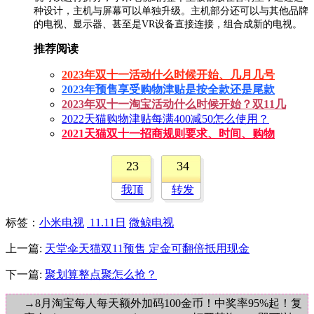
种设计，主机与屏幕可以单独升级。主机部分还可以与其他品牌
的电视、显示器、甚至是VR设备直接连接，组合成新的电视。
推荐阅读
2023年双十一活动什么时候开始、几月几号
2023年预售享受购物津贴是按全款还是尾款
2023年双十一淘宝活动什么时候开始？双11几
2022天猫购物津贴每满400减50怎么使用？
2021天猫双十一招商规则要求、时间、购物
23
34
我顶
转发
标签
：
小米电视
11.11日
微鲸电视
上一篇:
天堂伞天猫双11预售 定金可翻倍抵用现金
下一篇:
聚划算整点聚怎么抢？
→8月淘宝每人每天额外加码100金币！中奖率95%起！复