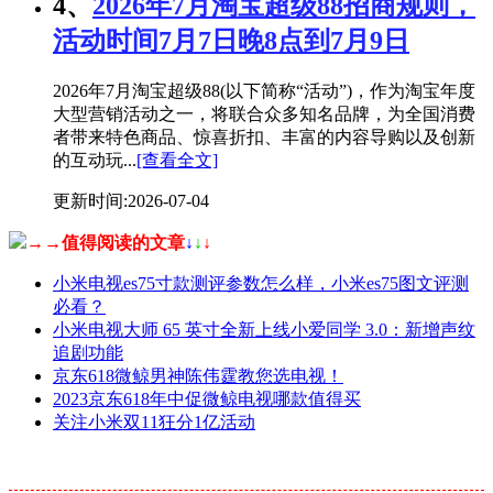
4、
2026年7月淘宝超级88招商规则，
活动时间7月7日晚8点到7月9日
2026年7月淘宝超级88(以下简称“活动”)，作为淘宝年度
大型营销活动之一，将联合众多知名品牌，为全国消费
者带来特色商品、惊喜折扣、丰富的内容导购以及创新
的互动玩...
[查看全文]
更新时间:2026-07-04
→→值得阅读的文章
↓
↓
↓
小米电视es75寸款测评参数怎么样，小米es75图文评测
必看？
小米电视大师 65 英寸全新上线小爱同学 3.0：新增声纹
追剧功能
京东618微鲸男神陈伟霆教您选电视！
2023京东618年中促微鲸电视哪款值得买
关注小米双11狂分1亿活动