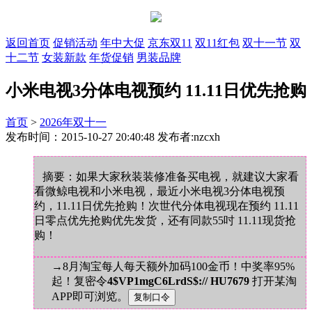
返回首页
促销活动
年中大促
京东双11
双11红包
双十一节
双
十二节
女装新款
年货促销
男装品牌
小米电视3分体电视预约 11.11日优先抢购
首页
>
2026年双十一
发布时间：2015-10-27 20:40:48 发布者:nzcxh
摘要：如果大家秋装装修准备买电视，就建议大家看
看微鲸电视和小米电视，最近小米电视3分体电视预
约，11.11日优先抢购！次世代分体电视现在预约 11.11
日零点优先抢购优先发货，还有同款55吋 11.11现货抢
购！
→8月淘宝每人每天额外加码100金币！中奖率95%
起！复密令
4$VP1mgC6LrdS$:// HU7679
打开某淘
APP即可浏览。