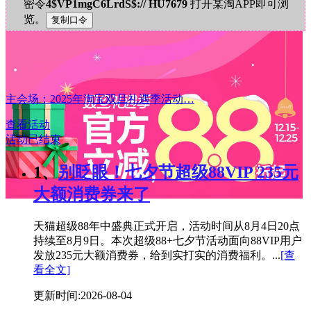
密令
4$VP1mgC6LrdS$:// HU7679
打开某淘APP即可浏
览。
主会场：2025年淘宝双旦礼遇季活动…
查看活动
活动已结束
1、
别眨眼！七夕节超级88VIP 235元
大额消费券来了
天猫超级88年中盛典正式开启，活动时间从8月4日20点
持续至8月9日。本次超级88+七夕节活动面向88VIP用户
发放235元大额消费券，给到实打实的消费福利。...
[查
看全文]
更新时间:2026-08-04