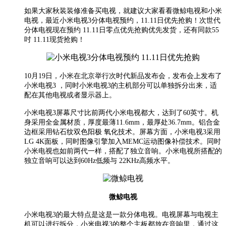
如果大家秋装装修准备买电视，就建议大家看看微鲸电视和小米
电视，最近小米电视3分体电视预约，11.11日优先抢购！次世代
分体电视现在预约 11.11日零点优先抢购优先发货，还有同款55
吋 11.11现货抢购！
10月19日，小米在北京举行次时代新品发布会，发布会上发布了
小米电视3 ，同时小米电视3的主机部分可以单独拆分出来，适
配在其他电视或者显示器上。
小米电视3屏幕尺寸比前两代小米电视都大，达到了60英寸。机
身采用全金属材质，厚度最薄11.6mm，最厚处36.7mm。铝合金
边框采用钻石纹双色阳极 氧化技术。屏幕方面，小米电视3采用
LG 4K面板，同时图像引擎加入MEMC运动图像补偿技术。同时
小米电视也如前两代一样，搭配了独立音响。小米电视所搭配的
独立音响可以达到60Hz低频与 22KHz高频水平。
微鲸电视
小米电视3的最大特点是这是一款分体电视。电视屏幕与电视主
机可以进行拆分，小米电视3的整个主板都放在音响里，通过这