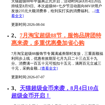
天猫超级88年中盛典正式开启，活动时间从8月4日20点
持续至8月9日。本次超级88+七夕节活动面向88VIP用户
发放235元大额消费券，给到实打实的消费福利。...
[查
看全文]
更新时间:2026-08-04
2、
7月淘宝超级88节，服饰品牌团特
惠来袭，多重优惠叠加省心购
7月淘宝超级88服饰节专属满减券限时发放，三重面额福
利同步上线，优惠有效期至七月九日二十三点五十九
分。消费满一百五十元可抵扣十五元，满两百元立减三
十元，采购金额...
[查看全文]
更新时间:2026-07-07
3、
天猫超级金币来袭，8月4日10点
超级金币开启！