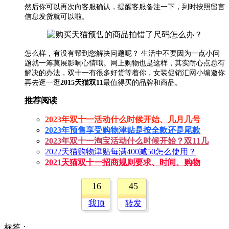
然后你可以再次向客服确认，提醒客服备注一下，到时按照留言
信息发货就可以啦。
怎么样，有没有帮到您解决问题呢？ 生活中不要因为一点小问
题就一筹莫展影响心情哦。网上购物也是这样，其实耐心点总有
解决的办法，双十一有很多好货等着你，女装促销汇网小编邀你
再去逛一逛
2015天猫双11
最值得买的品牌和商品。
推荐阅读
2023年双十一活动什么时候开始、几月几号
2023年预售享受购物津贴是按全款还是尾款
2023年双十一淘宝活动什么时候开始？双11几
2022天猫购物津贴每满400减50怎么使用？
2021天猫双十一招商规则要求、时间、购物
16
45
我顶
转发
标签
：