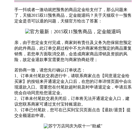
手一抖或者一激动就把预售的商品定金给支付了，那么问题来
了，天猫2015双11预售商品，定金能退吗？关于天猫双十一预售
定金是否可以退的问题，天猫官方给出了答案：
亲，由于您定金支付完成，商家则有责任及义务为您保留您预定
的此件商品，此订单交易过程中不允许商家将您预定的商品重复
销售，若您单方面取消交易，会造成商家商品滞销及资损的风
险，故定金退款事宜需要您与商家协商处理；
若协商一致，请您先行确认订单状态：
1、订单未付尾款交易进行中，请联系商家点击【同意退定金给
买家】的按钮来开通退定金入口后，在您的订单详情页面中会出
现退款入口。需要您在付尾款超时前及时申请退定金，申请后系
统会自动同意给您退定金。
2、订单未付尾款交易关闭后，订单将无法开通退定金入口，建
议您联系商家可通过支付宝转账退款。
3、订单已付尾款，您可在已买到宝贝页面点击【退款/退货】提
交全额退款申请。