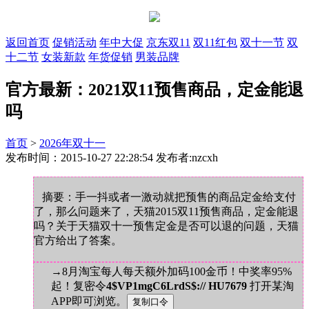
返回首页
促销活动
年中大促
京东双11
双11红包
双十一节
双
十二节
女装新款
年货促销
男装品牌
官方最新：2021双11预售商品，定金能退
吗
首页
>
2026年双十一
发布时间：2015-10-27 22:28:54 发布者:nzcxh
摘要：手一抖或者一激动就把预售的商品定金给支付
了，那么问题来了，天猫2015双11预售商品，定金能退
吗？关于天猫双十一预售定金是否可以退的问题，天猫
官方给出了答案。
→8月淘宝每人每天额外加码100金币！中奖率95%
起！复密令
4$VP1mgC6LrdS$:// HU7679
打开某淘
APP即可浏览。