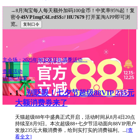
→8月淘宝每人每天额外加码100金币！中奖率95%起！复
密令
4$VP1mgC6LrdS$:// HU7679
打开某淘APP即可浏
览。
主会场：2025年淘宝双旦礼遇季活动…
查看活动
活动已结束
1、
别眨眼！七夕节超级88VIP 235元
大额消费券来了
天猫超级88年中盛典正式开启，活动时间从8月4日20点
持续至8月9日。本次超级88+七夕节活动面向88VIP用户
发放235元大额消费券，给到实打实的消费福利。...
[查
看全文]