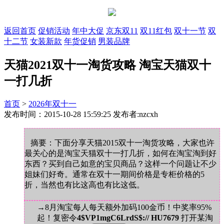
返回首页
促销活动
年中大促
京东双11
双11红包
双十一节
双
十二节
女装新款
年货促销
男装品牌
天猫2021双十一淘货攻略 淘宝天猫双十
一打几折
首页
>
2026年双十一
发布时间：2015-10-28 15:59:25 发布者:nzcxh
摘要：下面分享天猫2015双十一淘货攻略，大家也许
最关心的是淘宝天猫双十一打几折，如何在淘宝淘到好
东西？买到自己如意的宝贝商品？这样一个问题让不少
姐妹们好奇。通常在双十一期间价格是专柜价格的5
折，当然也有比这高也有比这低。
→8月淘宝每人每天额外加码100金币！中奖率95%
起！复密令
4$VP1mgC6LrdS$:// HU7679
打开某淘