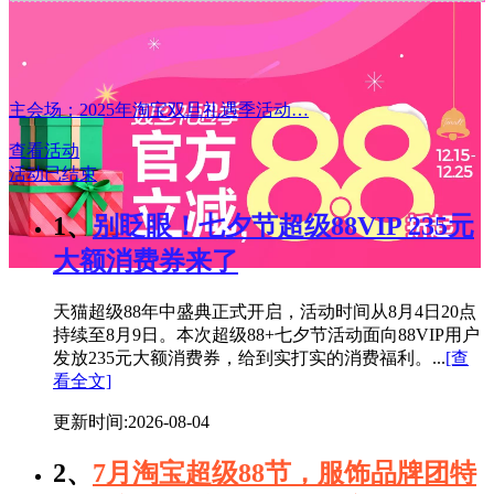
主会场：2025年淘宝双旦礼遇季活动…
查看活动
活动已结束
1、
别眨眼！七夕节超级88VIP 235元
大额消费券来了
天猫超级88年中盛典正式开启，活动时间从8月4日20点
持续至8月9日。本次超级88+七夕节活动面向88VIP用户
发放235元大额消费券，给到实打实的消费福利。...
[查
看全文]
更新时间:2026-08-04
2、
7月淘宝超级88节，服饰品牌团特