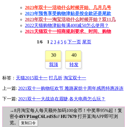
2023年双十一活动什么时候开始、几月几号
2023年预售享受购物津贴是按全款还是尾款
2023年双十一淘宝活动什么时候开始？双11几
2022天猫购物津贴每满400减50怎么使用？
2021天猫双十一招商规则要求、时间、购物
1
/
6
1
2
3
4
5
6
下一页
尾页
30
40
我顶
转发
标签
：
天猫2015双十一
打几折
淘宝双十一
上一篇:
2021双十一购物狂欢节 雅路家纺十周年感恩特惠连连
下一篇:
2021双十一大战迫在眉睫,各大电商怎么玩？
→8月淘宝每人每天额外加码100金币！中奖率95%起！复
密令
4$VP1mgC6LrdS$:// HU7679
打开某淘APP即可浏
览。