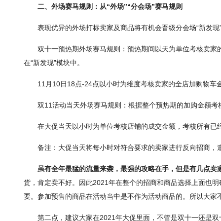
二、外场赛马规则：从“外场”“分会场”赛马规则
表现优异的外场打标卖家及商品将有机会晋级分会场“新发现
双十一预热期外场赛马规则：预热期间以天为单位考核卖家
在“新发现”模块中。
11月10日18点-24点以小时为维度考核卖家的全店加购
双11活动当天外场赛马规则：根据整个预热期的加购金额考
在大促当天以小时为单位考核店铺的成交金额，考核所有已
备注：大促当天将每小时对符合要求的卖家进行反向招商，
虽有全年最猛的流量来袭，最强的攻略在手，但是有几点卖
货，肯定卖不好。因此2021年在整个的招商和商品选择上面也
要。参加预售的商品在活动当中是不作为活动商品的。所以大家不要
第二点，建议大家在2021年大促里面，不管是双十一还是