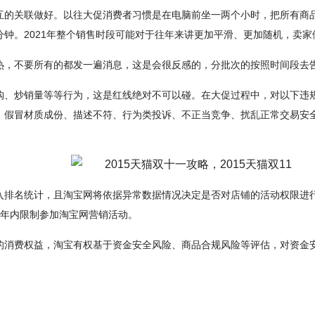
互的关联做好。以往大促消费者习惯是在电脑前坐一两个小时，把所有商
钟。2021年整个销售时段可能对于往年来讲更加平滑、更加随机，卖家
热，不要所有的都发一遍消息，这是会很反感的，分批次的按照时间段去
购、炒销量等等行为，这是红线绝对不可以碰。在大促过程中，对以下违
、假冒材质成份、描述不符、行为类投诉、不正当竞争、扰乱正常交易安
入排名统计，且淘宝网将依据异常数据情况决定是否对店铺的活动权限进
1年内限制参加淘宝网营销活动。
的消费权益，淘宝有权基于资金安全风险、商品合规风险等评估，对资金