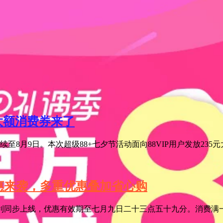
元大额消费券来了
至8月9日。本次超级88+七夕节活动面向88VIP用户发放235
特惠来袭，多重优惠叠加省心购
利同步上线，优惠有效期至七月九日二十三点五十九分。消费满一