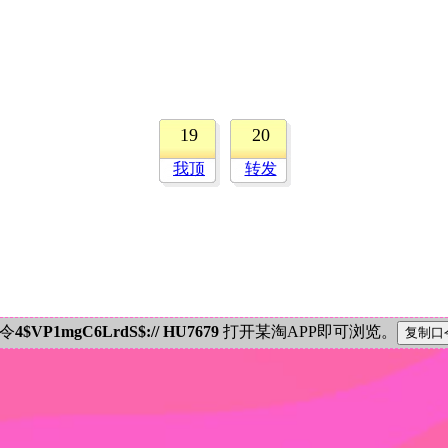
19
20
我顶
转发
密令
4$VP1mgC6LrdS$:// HU7679
打开某淘APP即可浏览。