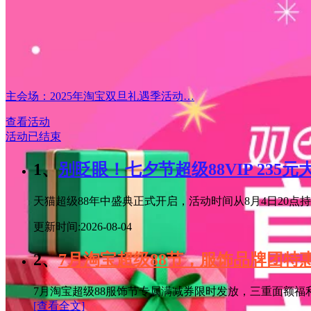
主会场：2025年淘宝双旦礼遇季活动…
查看活动
活动已结束
1、
别眨眼！七夕节超级88VIP 235
天猫超级88年中盛典正式开启，活动时间从8月4日20点持续
更新时间:2026-08-04
2、
7月淘宝超级88节，服饰品牌团
7月淘宝超级88服饰节专属满减券限时发放，三重面额福
[查看全文]