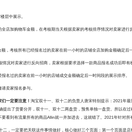
”楼层中展示。
的全店加购物车金额，在考核期当天根据卖家的考核排序情况对卖家进行
物车金额，考核所有已经报名过的卖家在前一小时的店铺全店加购金额确定后
核情况对卖家进行反向招商，卖家根据要求选择一款商品报名成功后即有机会
经报名过的卖家在前一小时的店铺成交金额确定后一时间段的展示排序。
邀请卖家报名参与。
家们一定要注意！
淘宝双十一、双十二的负责人唐宋特别提示：2021年
明确提出了货要分开，双十一、双十二两盘货，预售单独一盘货。所以在
看到有流量所有的商品Allin就一并加进去，这就错了。2021年针对
双十二，一定要把关联这件事情做好，核心做好三个页面：第一个页面是