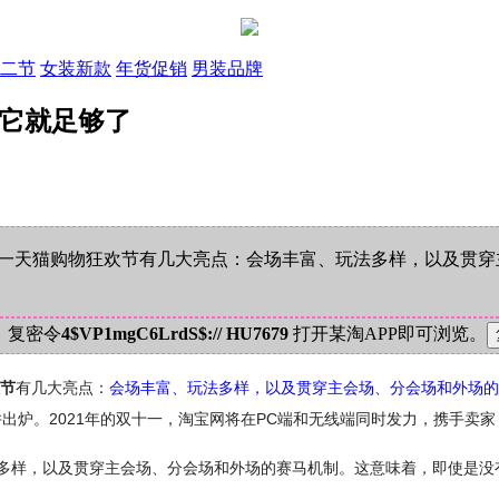
二节
女装新款
年货促销
男装品牌
有它就足够了
的双十一天猫购物狂欢节有几大亮点：会场丰富、玩法多样，以及贯
！复密令
4$VP1mgC6LrdS$:// HU7679
打开某淘APP即可浏览。
节
有几大亮点：
会场丰富、玩法多样，以及贯穿主会场、分会场和外场的
并出炉。2021年的双十一，淘宝网将在PC端和无线端同时发力，携手卖
法多样，以及贯穿主会场、分会场和外场的赛马机制。这意味着，即使是