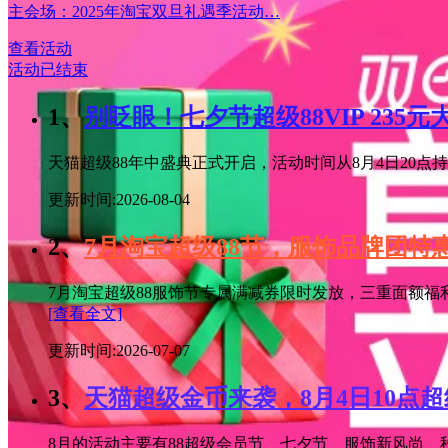
主会场：2025年淘宝双旦礼遇季活动…
查看活动
活动已结束
1、
别眨眼！七夕节超级88VIP 235
天猫超级88年中盛典正式开启，活动时间从8月4日20点持续
更新时间:2026-08-04
2、
7月淘宝超级88节，服饰品牌团
7月淘宝超级88服饰节专属满减券限时发放，三重面额福
[查看全文]
更新时间:2026-07-07
3、
天猫超级金币来袭，8月4日10点
8月的活动主要有88超级会员节、七夕节、服饰新风尚、秋