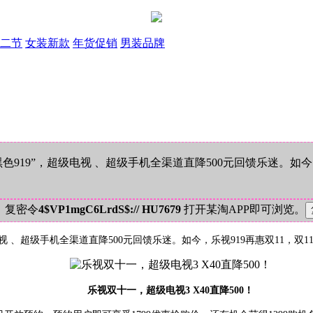
二节
女装新款
年货促销
男装品牌
19”，超级电视 、超级手机全渠道直降500元回馈乐迷。如今，乐
！复密令
4$VP1mgC6LrdS$:// HU7679
打开某淘APP即可浏览。
、超级手机全渠道直降500元回馈乐迷。如今，乐视919再惠双11，双11期
乐视双十一，超级电视3 X40直降500！