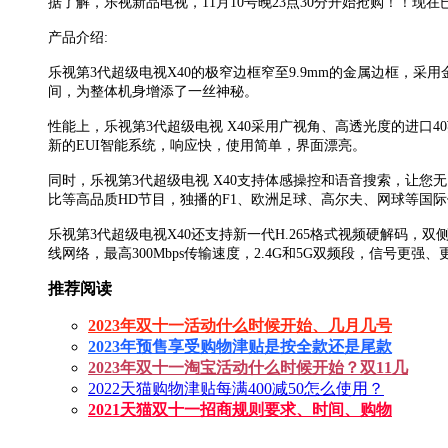
据了解，乐视新品电视，11月10号晚23点30分开始抢购！！现
产品介绍:
乐视第3代超级电视X40的极窄边框窄至9.9mm的金属边框，
间，为整体机身增添了一丝神秘。
性能上，乐视第3代超级电视 X40采用广视角、高透光度的进口4
新的EUI智能系统，响应快，使用简单，界面漂亮。
同时，乐视第3代超级电视 X40支持体感操控和语音搜索，让您
比等高品质HD节目，独播的F1、欧洲足球、高尔夫、网球等国际
乐视第3代超级电视X40还支持新一代H.265格式视频硬解码，双侧喇
线网络，最高300Mbps传输速度，2.4G和5G双频段，信号更强
推荐阅读
2023年双十一活动什么时候开始、几月几号
2023年预售享受购物津贴是按全款还是尾款
2023年双十一淘宝活动什么时候开始？双11几
2022天猫购物津贴每满400减50怎么使用？
2021天猫双十一招商规则要求、时间、购物