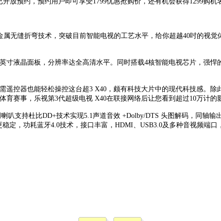
在已开放预约，预约用户即可享受1799优惠抢购价，还有机会获得1299
采用金属无缝折弯技术，突破目前智能电视的工艺水平，给你超越40吋的
0英寸液晶面板，分辨率达全高清水平。同时搭载4核智能电视芯片，强悍的图
无需遥控器也能轻松操控这台超3 X40，颇有科技大片中的现代科技感。
体育赛事，乐视第3代超级电视 X40在联接网络后让您看到超过10万计
叭支持杜比DD+技术实现5.1声道音效 +Dolby/DTS 头图解码，同轴输
、更稳定，功耗蓝牙4.0技术，接口丰富，HDMI、USB3.0及多种音视频