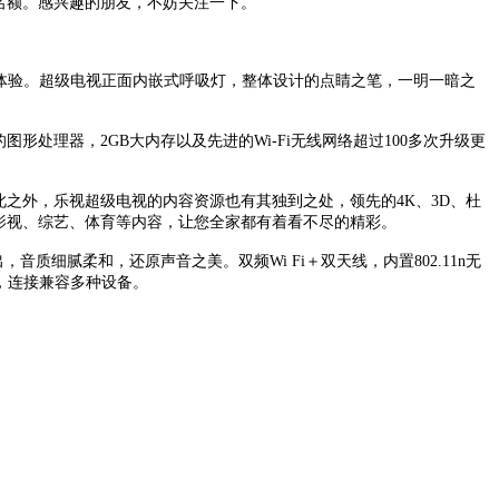
购机名额。感兴趣的朋友，不妨关注一下。
视觉体验。超级电视正面内嵌式呼吸灯，整体设计的点睛之笔，一明一暗之
形处理器，2GB大内存以及先进的Wi-Fi无线网络超过100多次升级更
除此之外，乐视超级电视的内容资源也有其独到之处，领先的4K、3D、杜
的影视、综艺、体育等内容，让您全家都有着看不尽的精彩。
出，音质细腻柔和，还原声音之美。双频Wi Fi＋双天线，内置802.11n无
端口，连接兼容多种设备。