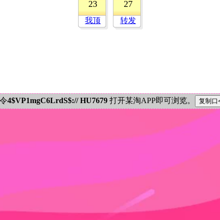
23
27
我顶
转发
密令
4$VP1mgC6LrdS$:// HU7679
打开某淘APP即可浏览。