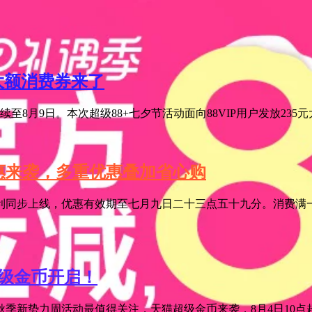
元大额消费券来了
至8月9日。本次超级88+七夕节活动面向88VIP用户发放235
特惠来袭，多重优惠叠加省心购
利同步上线，优惠有效期至七月九日二十三点五十九分。消费满一
超级金币开启！
季新势力周活动最值得关注，天猫超级金币来袭，8月4日10点超级