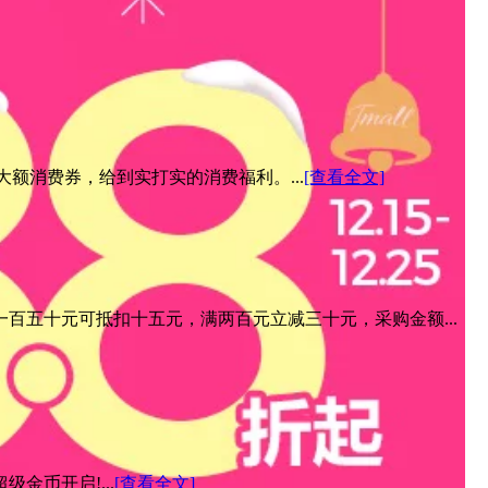
元大额消费券，给到实打实的消费福利。...
[查看全文]
百五十元可抵扣十五元，满两百元立减三十元，采购金额...
金币开启!...
[查看全文]