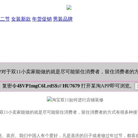
二节
女装新款
年货促销
男装品牌
吗?对于双11小卖家能做的就是尽可能留住消费者，留住消费者的
！复密令
4$VP1mgC6LrdS$:// HU7679
打开某淘APP即可浏览。
于双11小卖家能做的就是尽可能留住消费者，留住消费者的方式有很多种
、喜庆。我们中国人有个爱好，凡是喜庆的日子或者做过年过节，都喜