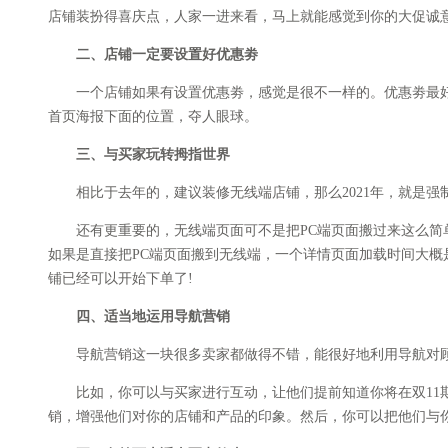
店铺装扮得喜庆点，人家一进来看，马上就能感觉到你的大促诚
二、店铺一定要设置好优惠劵
一个店铺如果有设置优惠劵，感觉是很不一样的。优惠劵最好
首页海报下面的位置，夺人眼球。
三、与买家玩转拇指世界
相比于去年的，建议装修无线端店铺，那么2021年，就是强制性了
还有更重要的，无线端页面可不是把PC端页面搬过来这么简单的了;P
如果是直接把PC端页面搬到无线端，一个详情页面加载时间大概是
铺已经可以开始下单了!
四、适当地运用导航营销
导航营销这一块很多卖家都做得不错，能很好地利用导航对顾
比如，你可以与买家进行互动，让他们提前知道你将在双11期
销，增强他们对你的店铺和产品的印象。然后，你可以把他们与