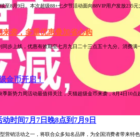
至8月9日。本次超级88+七夕节活动面向88VIP用户发放235
特惠来袭，多重优惠叠加省心购
利同步上线，优惠有效期至七月九日二十三点五十九分。消费满一
超级金币开启！
季新势力周活动最值得关注，天猫超级金币来袭，8月4日10点超级
活动时间7月7日晚8点到7月9日
宝年度大型营销活动之一，将联合众多知名品牌，为全国消费者带来特