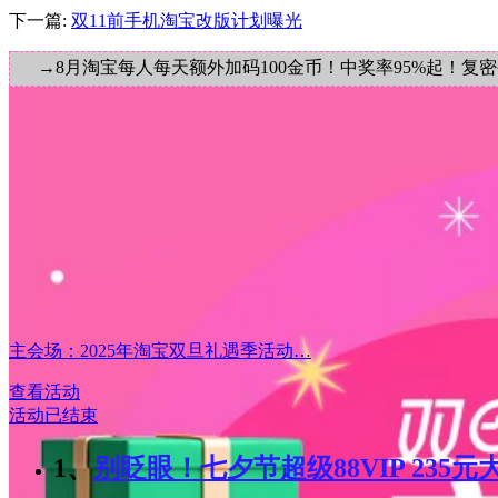
下一篇:
双11前手机淘宝改版计划曝光
→8月淘宝每人每天额外加码100金币！中奖率95%起！复
主会场：2025年淘宝双旦礼遇季活动…
查看活动
活动已结束
1、
别眨眼！七夕节超级88VIP 235