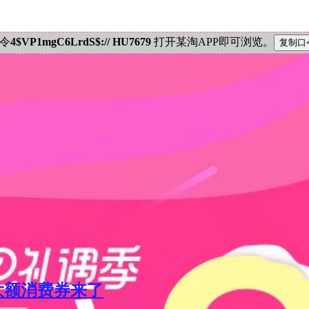
密令
4$VP1mgC6LrdS$:// HU7679
打开某淘APP即可浏览。
元大额消费券来了