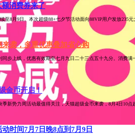
元大额消费券来了
至8月9日。本次超级88+七夕节活动面向88VIP用户发放235
特惠来袭，多重优惠叠加省心购
利同步上线，优惠有效期至七月九日二十三点五十九分。消费满一
超级金币开启！
季新势力周活动最值得关注，天猫超级金币来袭，8月4日10点超级
活动时间7月7日晚8点到7月9日