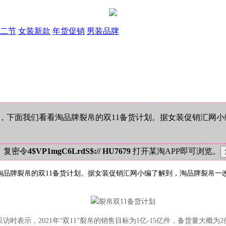
二节
女装新款
年货促销
男装品牌
考验，下面我们看看淘品牌裂帛的双11备货计划。据女装促销汇网
！复密令
4$VP1mgC6LrdS$:// HU7679
打开某淘APP即可浏览。
看看淘品牌裂帛的双11备货计划。据女装促销汇网小编了解到，淘品牌裂帛
示，2021年“双11”裂帛的销售目标为1亿-15亿件，备货量大概为2