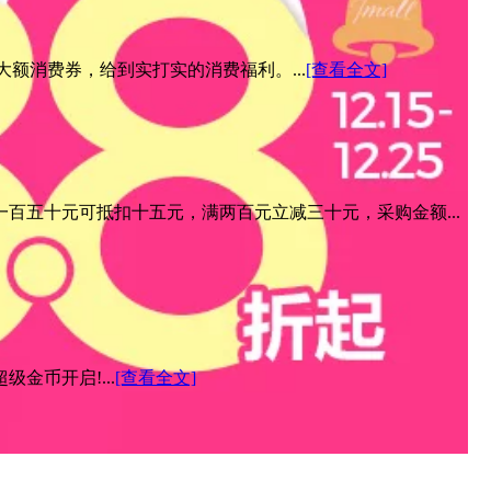
元大额消费券，给到实打实的消费福利。...
[查看全文]
百五十元可抵扣十五元，满两百元立减三十元，采购金额...
金币开启!...
[查看全文]