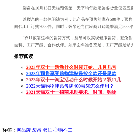
裂帛在10月13日天猫预售第一天平均每款服饰备货量仅四五
以裂帛的一款休闲裤为例，此产品在预售前库存500件，预售前
向代工厂订购7000件。同时，裂帛还向供应商订购能够满足50
“双11依靠这样的备货方式，裂帛可以实现健康备货，避免备
面料、工厂产能、合作伙伴。如果面料准备充足，工厂产能足够
推荐阅读
2023年双十一活动什么时候开始、几月几号
2023年预售享受购物津贴是按全款还是尾款
2023年双十一淘宝活动什么时候开始？双11几
2022天猫购物津贴每满400减50怎么使用？
2021天猫双十一招商规则要求、时间、购物
标签
：
淘品牌
裂帛
双11
心物不二