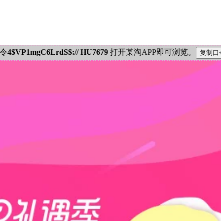
密令
4$VP1mgC6LrdS$:// HU7679
打开某淘APP即可浏览。