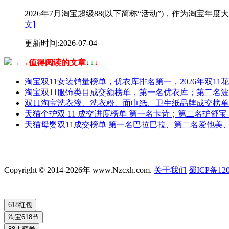
2026年7月淘宝超级88(以下简称“活动”)，作为淘
文]
更新时间:2026-07-04
→→值得阅读的文章
↓
↓
↓
淘宝双11女装销量榜单，优衣库排名第一，2026年双11
淘宝双11服饰类目成交额榜单，第一名优衣库；第二名
双11淘宝洗衣液、洗衣粉、面巾纸、卫生纸品牌成交榜单，
天猫个护双 11 成交进度榜单 第一名卡诗；第二名护舒
天猫母婴双11成交榜单 第一名巴拉巴拉、第二名爱他美、第三名b
Copyright © 2014-2026年 www.Nzcxh.com.
关于我们
蜀ICP备120