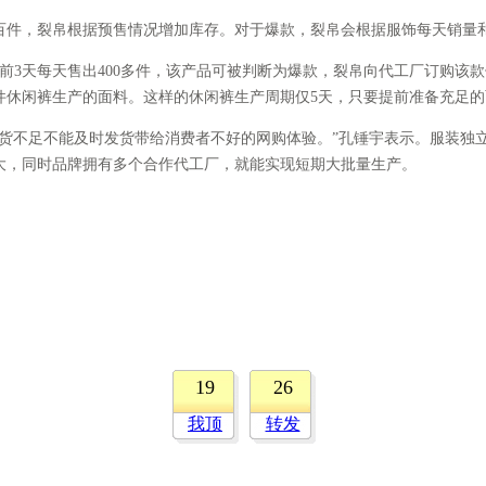
百件，裂帛根据预售情况增加库存。对于爆款，裂帛会根据服饰每天销量
3天每天售出400多件，该产品可被判断为爆款，裂帛向代工厂订购该
00件休闲裤生产的面料。这样的休闲裤生产周期仅5天，只要提前准备充足
货不足不能及时发货带给消费者不好的网购体验。”孔锤宇表示。服装独
大，同时品牌拥有多个合作代工厂，就能实现短期大批量生产。
19
26
我顶
转发