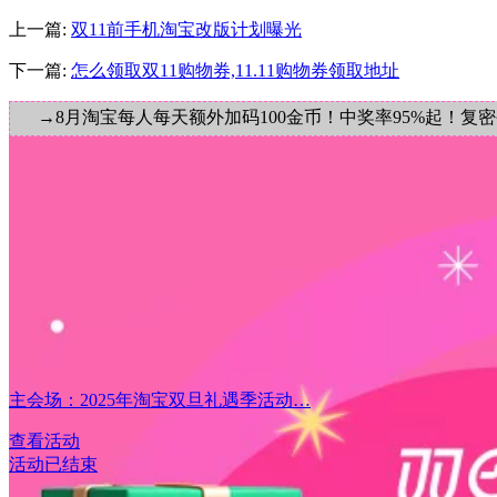
上一篇:
双11前手机淘宝改版计划曝光
下一篇:
怎么领取双11购物券,11.11购物券领取地址
→8月淘宝每人每天额外加码100金币！中奖率95%起！复
主会场：2025年淘宝双旦礼遇季活动…
查看活动
活动已结束