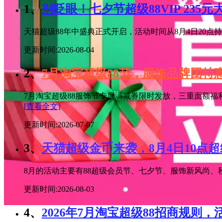
1、
别眨眼！七夕节超级88VIP 235
天猫超级88年中盛典正式开启，活动时间从8月4日20点持续
更新时间:2026-08-04
2、
7月淘宝超级88节，服饰品牌团
7月淘宝超级88服饰节专属满减券限时发放，三重面额福
[查看全文]
更新时间:2026-07-07
3、
天猫超级金币来袭，8月4日10点
8月的活动主要有88超级会员节、七夕节、服饰新风尚、秋
更新时间:2026-08-03
4、
2026年7月淘宝超级88招商规则，