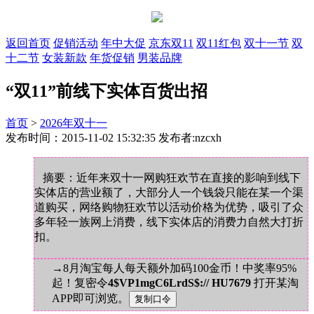
返回首页
促销活动
年中大促
京东双11
双11红包
双十一节
双
十二节
女装新款
年货促销
男装品牌
“双11”前线下实体百货出招
首页
>
2026年双十一
发布时间：2015-11-02 15:32:35 发布者:nzcxh
摘要：近年来双十一网购狂欢节在直接的影响到线下
实体店的营业额了，大部分人一个钱袋只能在某一个渠
道购买，网络购物狂欢节以活动价格为优势，吸引了众
多年轻一族网上消费，线下实体店的消费力自然大打折
扣。
→8月淘宝每人每天额外加码100金币！中奖率95%
起！复密令
4$VP1mgC6LrdS$:// HU7679
打开某淘
APP即可浏览。