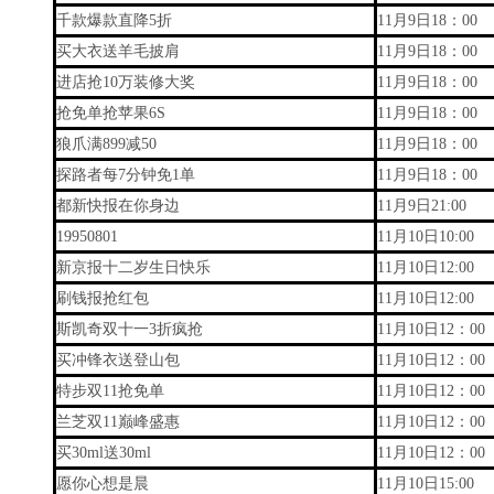
千款爆款直降5折
11月9日18：00
买大衣送羊毛披肩
11月9日18：00
进店抢10万装修大奖
11月9日18：00
抢免单抢苹果6S
11月9日18：00
狼爪满899减50
11月9日18：00
探路者每7分钟免1单
11月9日18：00
都新快报在你身边
11月9日21:00
19950801
11月10日10:00
新京报十二岁生日快乐
11月10日12:00
刷钱报抢红包
11月10日12:00
斯凯奇双十一3折疯抢
11月10日12：00
买冲锋衣送登山包
11月10日12：00
特步双11抢免单
11月10日12：00
兰芝双11巅峰盛惠
11月10日12：00
买30ml送30ml
11月10日12：00
愿你心想是晨
11月10日15:00