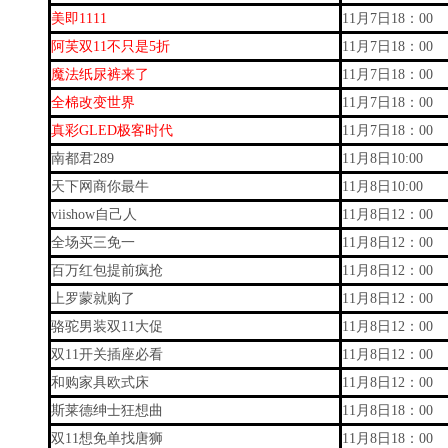
美即1111
11月7日18：00
阿芙双11不只是5折
11月7日18：00
魔法纸尿裤来了
11月7日18：00
全棉改变世界
11月7日18：00
真彩GLED极客时代
11月7日18：00
南都君289
11月8日10:00
天下网商你最牛
11月8日10:00
viishow自己人
11月8日12：00
全场买三免一
11月8日12：00
百万红包提前疯抢
11月8日12：00
上罗蒙就购了
11月8日12：00
骆驼男装双11大促
11月8日12：00
双11开关插座必看
11月8日12：00
和购家具欧式床
11月8日12：00
斯莱德绅士狂想曲
11月8日18：00
双11想免单找唐狮
11月8日18：00