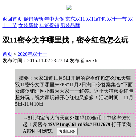
返回首页
促销活动
年中大促
京东双11
双11红包
双十一节
双
十二节
女装新款
年货促销
男装品牌
双11密令文字哪里找，密令红包怎么玩
首页
>
2026年双十一
发布时间：2015-11-02 23:27:14 发布者:nzcxh
摘要：大家知道11月5日开启的密令红包怎么玩,天猫
双11密令文字哪里来?PS“11月2日淘口令答案集合”下面
女装促销汇网小编为大家一一解答。这个天猫密令红包
超好玩，祝大家玩得开心红包又多多！活动时间：11月
5日-11月10日
→8月淘宝每人每天额外加码100金币！中奖率95%
起！复密令
4$VP1mgC6LrdS$:// HU7679
打开某淘
APP即可浏览。