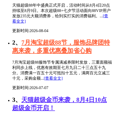
天猫超级88年中盛典正式开启，活动时间从8月4日20点
持续至8月9日。本次超级88+七夕节活动面向88VIP用户
发放235元大额消费券，给到实打实的消费福利。...
[查
看全文]
更新时间:2026-08-04
2、
7月淘宝超级88节，服饰品牌团特
惠来袭，多重优惠叠加省心购
7月淘宝超级88服饰节专属满减券限时发放，三重面额福
利同步上线，优惠有效期至七月九日二十三点五十九
分。消费满一百五十元可抵扣十五元，满两百元立减三
十元，采购金额...
[查看全文]
更新时间:2026-07-07
3、
天猫超级金币来袭，8月4日10点
超级金币开启！