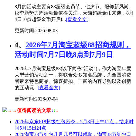
8月的活动主要有88超级会员节、七夕节、服饰新风尚、
秋季新势力周活动最值得关注，天猫超级金币来袭，8月
4日10点超级金币开启!...
[查看全文]
更新时间:2026-08-03
4、
2026年7月淘宝超级88招商规则，
活动时间7月7日晚8点到7月9日
2026年7月淘宝超级88(以下简称“活动”)，作为淘宝年度
大型营销活动之一，将联合众多知名品牌，为全国消费
者带来特色商品、惊喜折扣、丰富的内容导购以及创新
的互动玩...
[查看全文]
更新时间:2026-07-04
→→值得阅读的文章
↓
↓
↓
2026年京东618超级红包密令，5月8日上午11点，结束时
间5月15日24点
2026淘宝38节红包几月几号可以领取，淘宝38节红包口