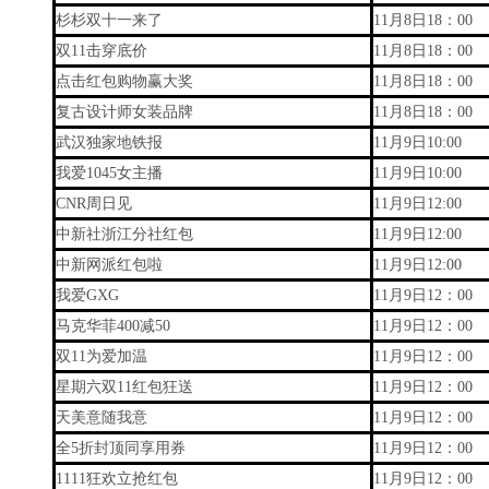
杉杉双十一来了
11月8日18：00
双11击穿底价
11月8日18：00
点击红包购物赢大奖
11月8日18：00
复古设计师女装品牌
11月8日18：00
武汉独家地铁报
11月9日10:00
我爱1045女主播
11月9日10:00
CNR周日见
11月9日12:00
中新社浙江分社红包
11月9日12:00
中新网派红包啦
11月9日12:00
我爱GXG
11月9日12：00
马克华菲400减50
11月9日12：00
双11为爱加温
11月9日12：00
星期六双11红包狂送
11月9日12：00
天美意随我意
11月9日12：00
全5折封顶同享用券
11月9日12：00
1111狂欢立抢红包
11月9日12：00