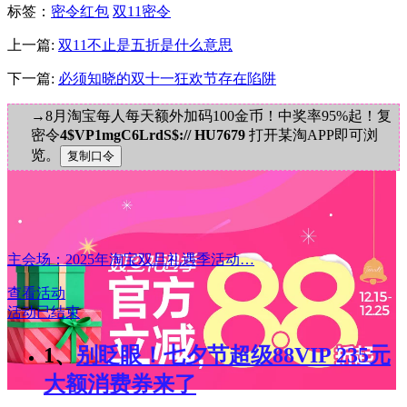
标签
：
密令红包
双11密令
上一篇:
双11不止是五折是什么意思
下一篇:
必须知晓的双十一狂欢节存在陷阱
→8月淘宝每人每天额外加码100金币！中奖率95%起！复
密令
4$VP1mgC6LrdS$:// HU7679
打开某淘APP即可浏
览。
主会场：2025年淘宝双旦礼遇季活动…
查看活动
活动已结束
1、
别眨眼！七夕节超级88VIP 235元
大额消费券来了