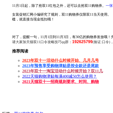
11月1日起，除了抢双11红包之外，还可以去抢双11购物券。
一张
女装促销汇网小编研究了规则，双11购物券仅限双11当天使用
槛，就直接当现金抵扣哦！
对了，提醒一句，11月1日到11月3日，有30亿的购物券发放哦
192625799
请大家加天猫双11口令攻略技巧qq群：
(验证:口令
推荐阅读
2023年双十一活动什么时候开始、几月几号
2023年预售享受购物津贴是按全款还是尾款
2023年双十一淘宝活动什么时候开始？双11几
2022天猫购物津贴每满400减50怎么使用？
2021天猫双十一招商规则要求、时间、购物