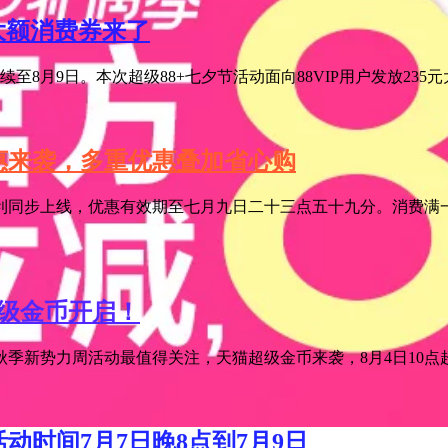
元大额消费券来了
至8月9日。本次超级88+七夕节活动面向88VIP用户发放235
特惠来袭，多重优惠叠加省心购
利同步上线，优惠有效期至七月九日二十三点五十九分。消费满一
超级金币开启！
季新势力周活动最值得关注，天猫超级金币来袭，8月4日10点超级
活动时间7月7日晚8点到7月9日