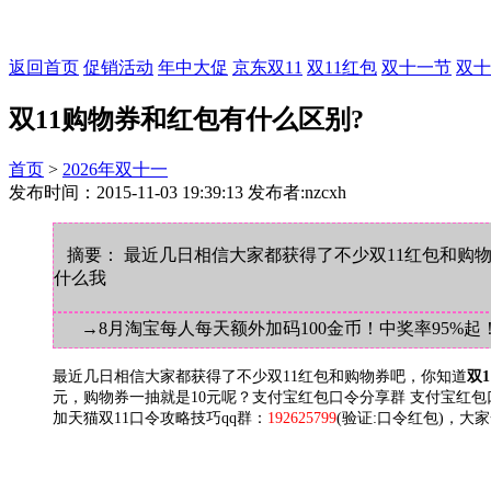
返回首页
促销活动
年中大促
京东双11
双11红包
双十一节
双十
双11购物券和红包有什么区别?
首页
>
2026年双十一
发布时间：2015-11-03 19:39:13 发布者:nzcxh
摘要： 最近几日相信大家都获得了不少双11红包和购物
什么我
→8月淘宝每人每天额外加码100金币！中奖率95%起
最近几日相信大家都获得了不少双11红包和购物券吧，你知道
双
元，购物券一抽就是10元呢？支付宝红包口令分享群 支付宝红包
加天猫双11口令攻略技巧qq群：
192625799
(验证:口令红包)，大