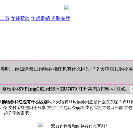
二节
女装新款
年货促销
男装品牌
券吧，你知道双11购物券和红包有什么区别吗？天猫双11购物
！复密令
4$VP1mgC6LrdS$:// HU7679
打开某淘APP即可浏览。
11购物券和红包有什么区别
吗？天猫双11购物券到底是什么东东呢？双1
口令 支付宝红包口令分享 支付宝红包口令qq群 支付宝抢红包口令群 红
家一起分享答案吧！