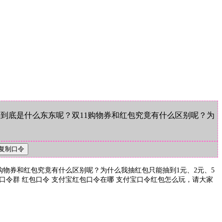
券到底是什么东东呢？双11购物券和红包究竟有什么区别呢？为
1购物券和红包究竟有什么区别呢？为什么我抽红包只能抽到1元、2元、5
包口令群 红包口令 支付宝红包口令在哪 支付宝口令红包怎么玩，请大家