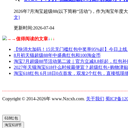
2026年7月淘宝超级88(以下简称“活动”)，作为淘
文]
更新时间:2026-07-04
→→值得阅读的文章
↓
↓
↓
【快消大加码！15元无门槛红包中奖率95%起】今日上线
8月初天猫超级88年中盛典红包和100淘金币
淘宝7月超级88节活动第二波｜官方立减8.8折起，红包补
2027年天猫淘宝618什么时候最便宜？超级红包+购物津
淘宝618红包 6月18日0点首发，双发2个红包，直接抵
Copyright © 2014-2026年 www.Nzcxh.com.
关于我们
蜀ICP备120