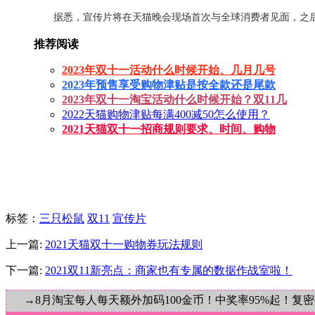
据悉，宣传片将在天猫晚会现场首次与全球消费者见面，之后
推荐阅读
2023年双十一活动什么时候开始、几月几号
2023年预售享受购物津贴是按全款还是尾款
2023年双十一淘宝活动什么时候开始？双11几
2022天猫购物津贴每满400减50怎么使用？
2021天猫双十一招商规则要求、时间、购物
标签
：
三只松鼠
双11
宣传片
上一篇:
2021天猫双十一购物券玩法规则
下一篇:
2021双11新亮点：商家也有专属的数据作战室啦！
→8月淘宝每人每天额外加码100金币！中奖率95%起！复