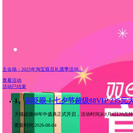
主会场：2025年淘宝双旦礼遇季活动…
查看活动
活动已结束
1、
别眨眼！七夕节超级88VIP 235
天猫超级88年中盛典正式开启，活动时间从8月4日20点持续
更新时间:2026-08-04