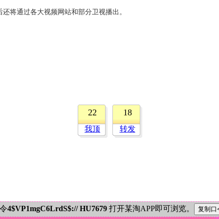
还将通过各大视频网站和部分卫视播出。
22
18
我顶
转发
密令
4$VP1mgC6LrdS$:// HU7679
打开某淘APP即可浏览。