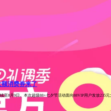
元大额消费券来了
至8月9日。本次超级88+七夕节活动面向88VIP用户发放235