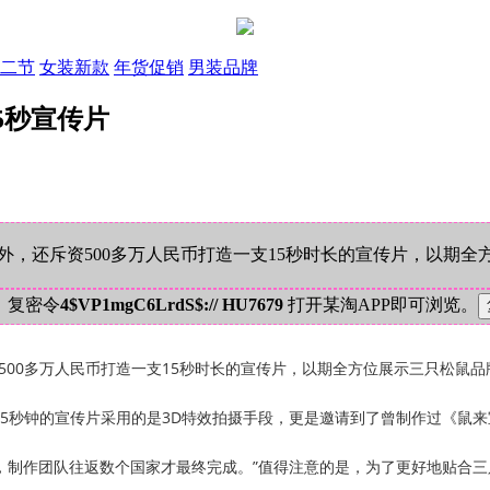
二节
女装新款
年货促销
男装品牌
5秒宣传片
之外，还斥资500多万人民币打造一支15秒时长的宣传片，以期
！复密令
4$VP1mgC6LrdS$:// HU7679
打开某淘APP即可浏览。
500多万人民币打造一支15秒时长的宣传片，以期全方位展示三只松鼠品
秒钟的宣传片采用的是3D特效拍摄手段，更是邀请到了曾制作过《鼠来
，制作团队往返数个国家才最终完成。”值得注意的是，为了更好地贴合