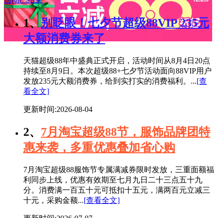
1、
别眨眼！七夕节超级88VIP 235元
大额消费券来了
天猫超级88年中盛典正式开启，活动时间从8月4日20点
持续至8月9日。本次超级88+七夕节活动面向88VIP用户
发放235元大额消费券，给到实打实的消费福利。...
[查
看全文]
更新时间:2026-08-04
2、
7月淘宝超级88节，服饰品牌团特
惠来袭，多重优惠叠加省心购
7月淘宝超级88服饰节专属满减券限时发放，三重面额福
利同步上线，优惠有效期至七月九日二十三点五十九
分。消费满一百五十元可抵扣十五元，满两百元立减三
十元，采购金额...
[查看全文]