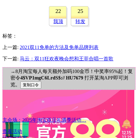
22
25
我顶
转发
标签
：
上一篇:
2021双11免单的方法及免单品牌列表
下一篇:
马云：双11狂欢夜晚会想和王菲合唱一首歌
→8月淘宝每人每天额外加码100金币！中奖率95%起！复
密令
4$VP1mgC6LrdS$:// HU7679
打开某淘APP即可浏
览。
主会场：2025年淘宝双旦礼遇季活动…
查看活动
活动已结束