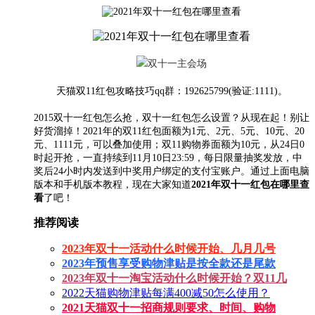
天猫双11红包攻略技巧qq群：192625799(验证:1111)。
2015双十一红包怎么抢，双十一红包怎么设置？从现在起！别让
好货溜掉！2021年的双11红包面额为1元、2元、5元、10元、20
元、1111元，可以叠加使用；双11购物券面额为10元，从24日0
时起开抢，一直持续到11月10日23:59，每日限量抽奖发放，中
奖后24小时内发送到中奖用户绑定的支付宝账户。通过上面电脑
版本和手机版本教程，现在大家知道
2021年双十一红包在哪里查
看
了吧！
推荐阅读
2023年双十一活动什么时候开始、几月几号
2023年预售享受购物津贴是按全款还是尾款
2023年双十一淘宝活动什么时候开始？双11几
2022天猫购物津贴每满400减50怎么使用？
2021天猫双十一招商规则要求、时间、购物