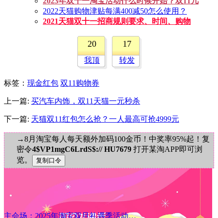
2023年双十一淘宝活动什么时候开始？双11几
2022天猫购物津贴每满400减50怎么使用？
2021天猫双十一招商规则要求、时间、购物
20
17
我顶
转发
标签
：
现金红包
双11购物券
上一篇:
买汽车内饰，双11天猫一元秒杀
下一篇:
天猫双11红包怎么抢？一人最高可抢4999元
→8月淘宝每人每天额外加码100金币！中奖率95%起！复
密令
4$VP1mgC6LrdS$:// HU7679
打开某淘APP即可浏
览。
主会场：2025年淘宝双旦礼遇季活动…