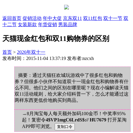
返回首页
促销活动
年中大促
京东双11
双11红包
双十一节
双
十二节
女装新款
年货促销
男装品牌
天猫现金红包和双11购物券的区别
首页
>
2026年双十一
发布时间：2015-11-04 13:37:19 发布者:nzcxh
摘要：通过天猫狂欢城玩游戏中了很多红包和购物
券？但很多小伙伴不知道双十一现金红包和购物券有什
么不同。他们之间的区别在哪里呢？现在小编解读天猫
双11活动规则，给大家介绍科普一下，怎么才能通过这
两样东西更低价地购买到商品。
→8月淘宝每人每天额外加码100金币！中奖率95%
起！复密令
4$VP1mgC6LrdS$:// HU7679
打开某淘
APP即可浏览。