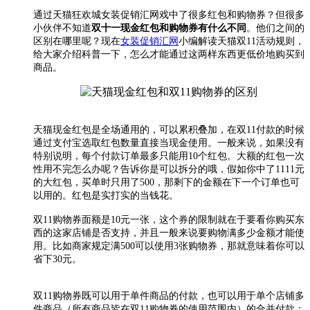
通过天猫狂欢城女装促销汇网戏中了很多红包和购物券？但很多
小伙伴不知道
双十一现金红包和购物券有什么不同
。他们之间的
区别在哪里呢？现在
女装促销汇网
小编解读天猫双11活动规则，
给大家介绍科普一下，怎么才能通过这两样东西更低价地购买到
商品。
天猫现金红包是全场通用的，可以累积叠加，在双11付款的时候
通过支付宝选取红包数量直接当现金使用。一般来说，如果没有
特别说明，每个付款订单最多只能用10个红包。大额的红包一次
性用不完怎么办呢？告诉你是可以拆分的哦，假如你中了1111元
的大红包，买单时只用了500，那剩下的金额在下一个订单也可
以用的。红包是实打实的当钱花。
双11购物券面额是10元一张，这个券的限制就在于要看你购买东
西的这家店铺是否支持，并且一般来说要购物满多少金额才能使
用。比如商家规定满500可以使用3张购物券，那就意味着你可以
省下30元。
双11购物券既可以用于单件商品的付款，也可以用于单个店铺多
件商品（所有商品皆在双11购物券的使用范围内）的合并付款；