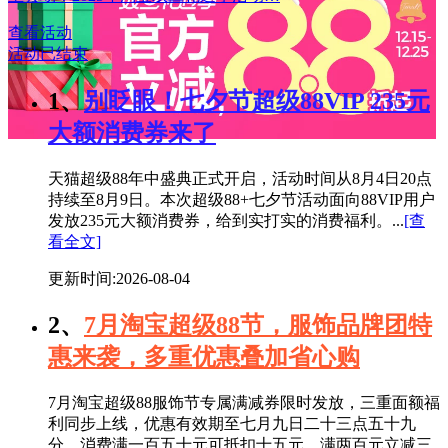
查看活动
活动已结束
1、
别眨眼！七夕节超级88VIP 235元
大额消费券来了
天猫超级88年中盛典正式开启，活动时间从8月4日20点
持续至8月9日。本次超级88+七夕节活动面向88VIP用户
发放235元大额消费券，给到实打实的消费福利。...
[查
看全文]
更新时间:2026-08-04
2、
7月淘宝超级88节，服饰品牌团特
惠来袭，多重优惠叠加省心购
7月淘宝超级88服饰节专属满减券限时发放，三重面额福
利同步上线，优惠有效期至七月九日二十三点五十九
分。消费满一百五十元可抵扣十五元，满两百元立减三