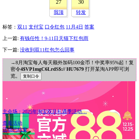
27
30
我顶
转发
标签
：
双11
支付宝
口令红包
11月4日
答案
上一篇:
有钱任性！9-11日天猫下红包雨
下一篇:
没收到双11红包怎么回事
→8月淘宝每人每天额外加码100金币！中奖率95%起！复
密令
4$VP1mgC6LrdS$:// HU7679
打开某淘APP即可浏
览。
主会场：2025年淘宝双旦礼遇季活动…
查看活动
活动已结束