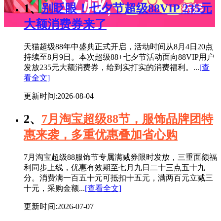
1、
别眨眼！七夕节超级88VIP 235元
大额消费券来了
天猫超级88年中盛典正式开启，活动时间从8月4日20点
持续至8月9日。本次超级88+七夕节活动面向88VIP用户
发放235元大额消费券，给到实打实的消费福利。...
[查
看全文]
更新时间:2026-08-04
2、
7月淘宝超级88节，服饰品牌团特
惠来袭，多重优惠叠加省心购
7月淘宝超级88服饰节专属满减券限时发放，三重面额福
利同步上线，优惠有效期至七月九日二十三点五十九
分。消费满一百五十元可抵扣十五元，满两百元立减三
十元，采购金额...
[查看全文]
更新时间:2026-07-07