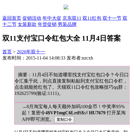
返回首页
促销活动
年中大促
京东双11
双11红包
双十一节
双
十二节
女装新款
年货促销
男装品牌
双11支付宝口令红包大全 11月4日答案
首页
>
2026年双十一
发布时间：2015-11-04 14:08:33 发布者:nzcxh
摘要：11月4日不知道哪里找支付宝红包口令？今日口
令汇集于此，到点直接复制粘贴到支付宝红包口令栏，
点击就能抢红包了。天猫双11口令红包攻略技巧qq群：
192625799(验证:1111)。
→8月淘宝每人每天额外加码100金币！中奖率95%
起！复密令
4$VP1mgC6LrdS$:// HU7679
打开某淘
APP即可浏览。