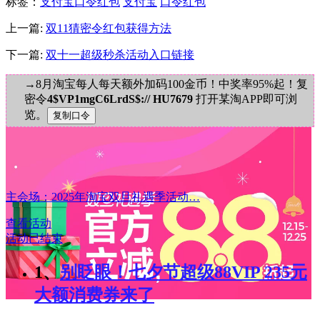
标签
：
支付宝口令红包
支付宝
口令红包
上一篇:
双11猜密令红包获得方法
下一篇:
双十一超级秒杀活动入口链接
→8月淘宝每人每天额外加码100金币！中奖率95%起！复
密令
4$VP1mgC6LrdS$:// HU7679
打开某淘APP即可浏
览。
主会场：2025年淘宝双旦礼遇季活动…
查看活动
活动已结束
1、
别眨眼！七夕节超级88VIP 235元
大额消费券来了