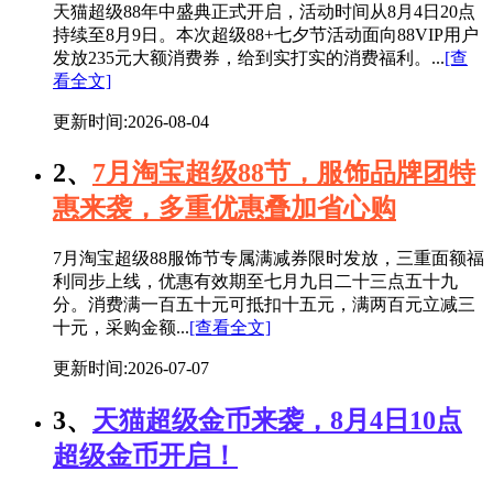
天猫超级88年中盛典正式开启，活动时间从8月4日20点
持续至8月9日。本次超级88+七夕节活动面向88VIP用户
发放235元大额消费券，给到实打实的消费福利。...
[查
看全文]
更新时间:2026-08-04
2、
7月淘宝超级88节，服饰品牌团特
惠来袭，多重优惠叠加省心购
7月淘宝超级88服饰节专属满减券限时发放，三重面额福
利同步上线，优惠有效期至七月九日二十三点五十九
分。消费满一百五十元可抵扣十五元，满两百元立减三
十元，采购金额...
[查看全文]
更新时间:2026-07-07
3、
天猫超级金币来袭，8月4日10点
超级金币开启！