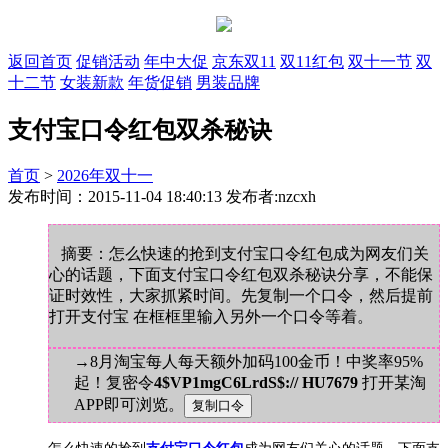
返回首页
促销活动
年中大促
京东双11
双11红包
双十一节
双
十二节
女装新款
年货促销
男装品牌
支付宝口令红包双杀秘诀
首页
>
2026年双十一
发布时间：2015-11-04 18:40:13 发布者:nzcxh
摘要：怎么快速的抢到支付宝口令红包成为网友们关
心的话题，下面支付宝口令红包双杀秘诀分享，不能保
证时效性，大家抓紧时间。先复制一个口令，然后提前
打开支付宝 在框框里输入另外一个口令等着。
→8月淘宝每人每天额外加码100金币！中奖率95%
起！复密令
4$VP1mgC6LrdS$:// HU7679
打开某淘
APP即可浏览。