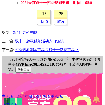
2021天猫双十一招商规则要求、时间、购物
15
25
我顶
转发
标签
：
双11
便宜
购物
上一篇:
双十一超级秒杀活动入口链接
下一篇:
怎么查看哪些商品是双十一活动商品？
→8月淘宝每人每天额外加码100金币！中奖率95%起！复
密令
4$VP1mgC6LrdS$:// HU7679
打开某淘APP即可浏
览。
主会场：2025年淘宝双旦礼遇季活动…