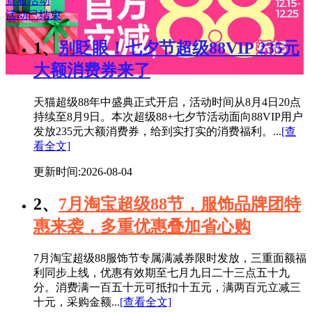
查看活动
活动已结束
1、
别眨眼！七夕节超级88VIP 235元
大额消费券来了
天猫超级88年中盛典正式开启，活动时间从8月4日20点
持续至8月9日。本次超级88+七夕节活动面向88VIP用户
发放235元大额消费券，给到实打实的消费福利。...
[查
看全文]
更新时间:2026-08-04
2、
7月淘宝超级88节，服饰品牌团特
惠来袭，多重优惠叠加省心购
7月淘宝超级88服饰节专属满减券限时发放，三重面额福
利同步上线，优惠有效期至七月九日二十三点五十九
分。消费满一百五十元可抵扣十五元，满两百元立减三
十元，采购金额...
[查看全文]