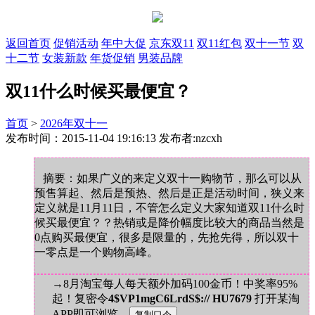
返回首页
促销活动
年中大促
京东双11
双11红包
双十一节
双
十二节
女装新款
年货促销
男装品牌
双11什么时候买最便宜？
首页
>
2026年双十一
发布时间：2015-11-04 19:16:13 发布者:nzcxh
摘要：如果广义的来定义双十一购物节，那么可以从
预售算起、然后是预热、然后是正是活动时间，狭义来
定义就是11月11日，不管怎么定义大家知道双11什么时
候买最便宜？？热销或是降价幅度比较大的商品当然是
0点购买最便宜，很多是限量的，先抢先得，所以双十
一零点是一个购物高峰。
→8月淘宝每人每天额外加码100金币！中奖率95%
起！复密令
4$VP1mgC6LrdS$:// HU7679
打开某淘
APP即可浏览。