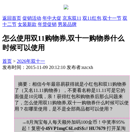
返回首页
促销活动
年中大促
京东双11
双11红包
双十一节
双
十二节
女装新款
年货促销
男装品牌
怎么使用双11购物券,双十一购物券什么
时候可以使用
首页
>
2026年双十一
发布时间：2015-11-09 20:12:10 发布者:nzcxh
摘要：相信今年最容易获得就是小红包和双11购物券
了（又名11.11购物券），不要看名称是11.11可是它的
面值是10元哦，亲！获得红包和购物券后那么问题来
了，怎么使用双11购物券,双十一购物券什么时候可以使
用？在哪里使用，是不是全部商品都可以使用？
→8月淘宝每人每天额外加码100金币！中奖率95%
起！复密令
4$VP1mgC6LrdS$:// HU7679
打开某淘