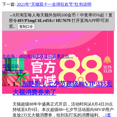
下一篇:
2021年“天猫双十一全球狂欢节”红包说明
→8月淘宝每人每天额外加码100金币！中奖率95%起！复
密令
4$VP1mgC6LrdS$:// HU7679
打开某淘APP即可浏
览。
主会场：2025年淘宝双旦礼遇季活动…
查看活动
活动已结束
1、
别眨眼！七夕节超级88VIP 235元
大额消费券来了
天猫超级88年中盛典正式开启，活动时间从8月4日20点
持续至8月9日。本次超级88+七夕节活动面向88VIP用户
发放235元大额消费券，给到实打实的消费福利。...
[查