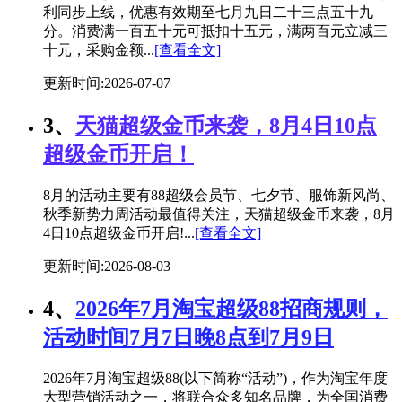
利同步上线，优惠有效期至七月九日二十三点五十九
分。消费满一百五十元可抵扣十五元，满两百元立减三
十元，采购金额...
[查看全文]
更新时间:2026-07-07
3、
天猫超级金币来袭，8月4日10点
超级金币开启！
8月的活动主要有88超级会员节、七夕节、服饰新风尚、
秋季新势力周活动最值得关注，天猫超级金币来袭，8月
4日10点超级金币开启!...
[查看全文]
更新时间:2026-08-03
4、
2026年7月淘宝超级88招商规则，
活动时间7月7日晚8点到7月9日
2026年7月淘宝超级88(以下简称“活动”)，作为淘宝年度
大型营销活动之一，将联合众多知名品牌，为全国消费