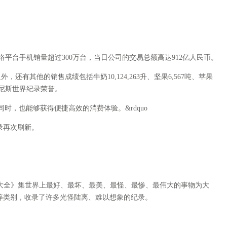
单一网络平台手机销量超过300万台，当日公司的交易总额高达912亿人民币。
还有其他的销售成绩包括牛奶10,124,263升、坚果6,567吨、苹果
绩的吉尼斯世界纪录荣誉。
同时，也能够获得便捷高效的消费体验。&rdquo
录再次刷新。
录大全》集世界上最好、最坏、最美、最怪、最惨、最伟大的事物为大
等类别，收录了许多光怪陆离、难以想象的纪录。