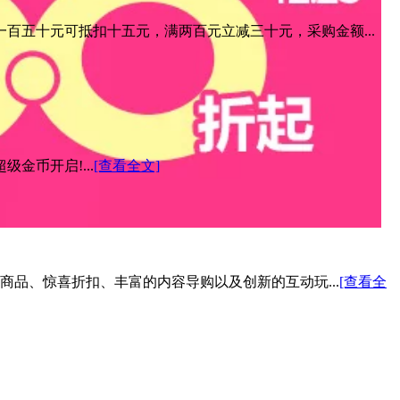
百五十元可抵扣十五元，满两百元立减三十元，采购金额...
金币开启!...
[查看全文]
色商品、惊喜折扣、丰富的内容导购以及创新的互动玩...
[查看全