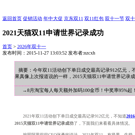
返回首页
促销活动
年中大促
京东双11
双11红包
双十一节
双十
2021天猫双11申请世界记录成功
首页
>
2026年双十一
发布时间：2015-11-27 13:03:52 发布者:nzcxh
摘要：今年双11活动创下单日成交最高记录912亿元，不
果真像上次报道说的一样，2015天猫双11申请世界记录
→8月淘宝每人每天额外加码100金币！中奖率95%起
2021年双11活动创下单日成交最高记录912亿元，不知道
20
2015天猫双11申请世界记录成功
了，下面我们来看看具体情况。
按照阿里巴巴CEO张勇的说法，2021年双11，有坚果、牛