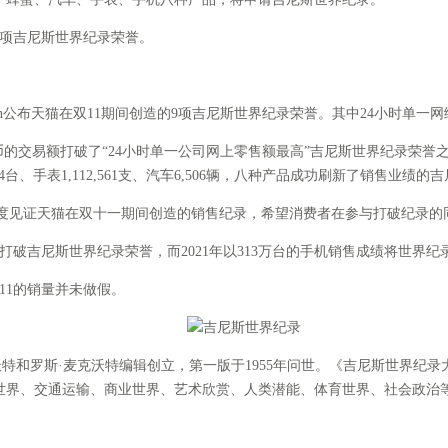
9项吉尼斯世界纪录荣誉。
harton公布天猫在双11期间创造的9项吉尼斯世界纪录荣誉。其中24小时
民币的交易额打破了“24小时单一公司网上零售额最高”吉尼斯世界纪录荣誉之外，
643,964台、手表1,112,561支、汽车6,506辆，八种产品成功刷新了销售业
高兴能再度见证天猫在双十一期间创造的销售纪录，希望消费者在参与打破纪录的
破吉尼斯世界纪录荣誉，而2021年以313万台的手机销售成绩将世界纪
11的销量并未做假。
沃特和罗斯·麦克沃特编辑创立，第一版于1955年问世。《吉尼斯世界纪
世界、交通运输、商业世界、艺术欣赏、人类潜能、体育世界、社会政治