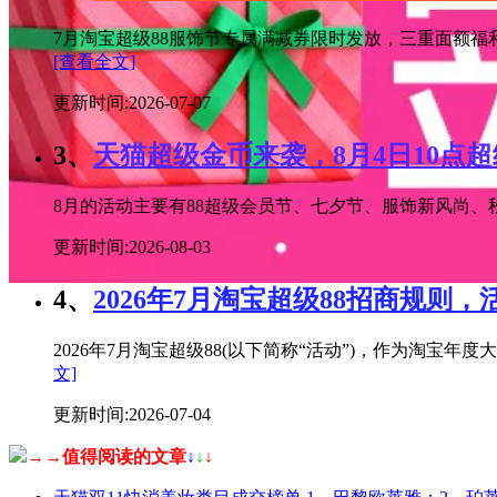
7月淘宝超级88服饰节专属满减券限时发放，三重面额福
[查看全文]
更新时间:2026-07-07
3、
天猫超级金币来袭，8月4日10点
8月的活动主要有88超级会员节、七夕节、服饰新风尚、秋
更新时间:2026-08-03
4、
2026年7月淘宝超级88招商规则，
2026年7月淘宝超级88(以下简称“活动”)，作为淘
文]
更新时间:2026-07-04
→→值得阅读的文章
↓
↓
↓