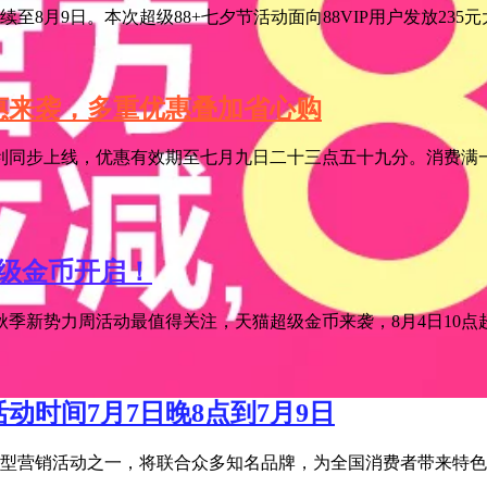
至8月9日。本次超级88+七夕节活动面向88VIP用户发放235
特惠来袭，多重优惠叠加省心购
利同步上线，优惠有效期至七月九日二十三点五十九分。消费满一
超级金币开启！
季新势力周活动最值得关注，天猫超级金币来袭，8月4日10点超级
活动时间7月7日晚8点到7月9日
宝年度大型营销活动之一，将联合众多知名品牌，为全国消费者带来特