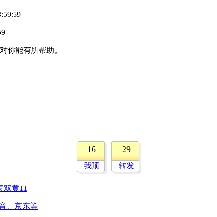
59:59
59
对你能有所帮助。
16
29
我顶
转发
宝双黄11
抖音、京东等