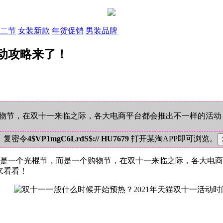
二节
女装新款
年货促销
男装品牌
活动攻略来了！
购物节，在双十一来临之际，各大电商平台都会推出不一样的活
！复密令
4$VP1mgC6LrdS$:// HU7679
打开某淘APP即可浏览。
再是一个光棍节，而是一个购物节，在双十一来临之际，各大电
来看看！