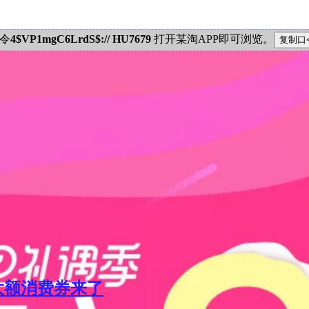
密令
4$VP1mgC6LrdS$:// HU7679
打开某淘APP即可浏览。
元大额消费券来了