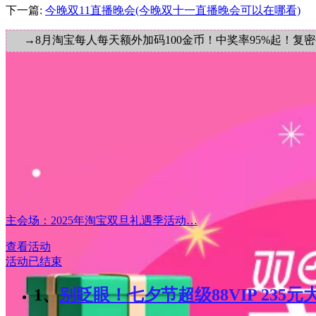
下一篇:
今晚双11直播晚会(今晚双十一直播晚会可以在哪看)
→8月淘宝每人每天额外加码100金币！中奖率95%起！复
主会场：2025年淘宝双旦礼遇季活动…
查看活动
活动已结束
1、
别眨眼！七夕节超级88VIP 235