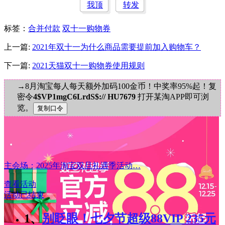
我顶
转发
标签
：
合并付款
双十一购物券
上一篇:
2021年双十一为什么商品需要提前加入购物车？
下一篇:
2021天猫双十一购物券使用规则
→8月淘宝每人每天额外加码100金币！中奖率95%起！复
密令
4$VP1mgC6LrdS$:// HU7679
打开某淘APP即可浏
览。
主会场：2025年淘宝双旦礼遇季活动…
查看活动
活动已结束
1、
别眨眼！七夕节超级88VIP 235元