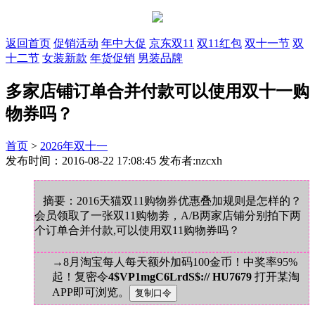
返回首页
促销活动
年中大促
京东双11
双11红包
双十一节
双
十二节
女装新款
年货促销
男装品牌
多家店铺订单合并付款可以使用双十一购
物券吗？
首页
>
2026年双十一
发布时间：2016-08-22 17:08:45 发布者:nzcxh
摘要：2016天猫双11购物券优惠叠加规则是怎样的？
会员领取了一张双11购物劵，A/B两家店铺分别拍下两
个订单合并付款,可以使用双11购物券吗？
→8月淘宝每人每天额外加码100金币！中奖率95%
起！复密令
4$VP1mgC6LrdS$:// HU7679
打开某淘
APP即可浏览。