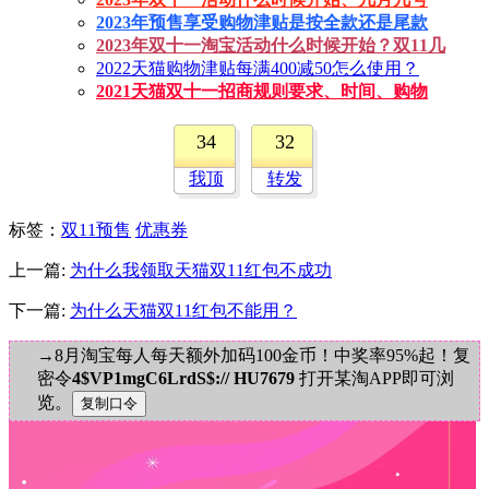
2023年预售享受购物津贴是按全款还是尾款
2023年双十一淘宝活动什么时候开始？双11几
2022天猫购物津贴每满400减50怎么使用？
2021天猫双十一招商规则要求、时间、购物
34
32
我顶
转发
标签
：
双11预售
优惠券
上一篇:
为什么我领取天猫双11红包不成功
下一篇:
为什么天猫双11红包不能用？
→8月淘宝每人每天额外加码100金币！中奖率95%起！复
密令
4$VP1mgC6LrdS$:// HU7679
打开某淘APP即可浏
览。