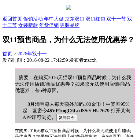
返回首页
促销活动
年中大促
京东双11
双11红包
双十一节
双
十二节
女装新款
年货促销
男装品牌
双11预售商品，为什么无法使用优惠券？
首页
>
2026年双十一
发布时间：2016-08-22 17:42:59 发布者:nzcxh
摘要：在购买2016天猫双11预售商品时候，为什么我
无法使用店铺/商品优惠券？如果您无法使用店铺/商品
优惠券，有6种原因。
→8月淘宝每人每天额外加码100金币！中奖率95%
起！复密令
4$VP1mgC6LrdS$:// HU7679
打开某淘
APP即可浏览。
在购买2016天猫双11预售商品时候，为什么我无法使用店铺/商
品优惠券？如果您无法使用店铺/商品优惠券，有6种原因，请确