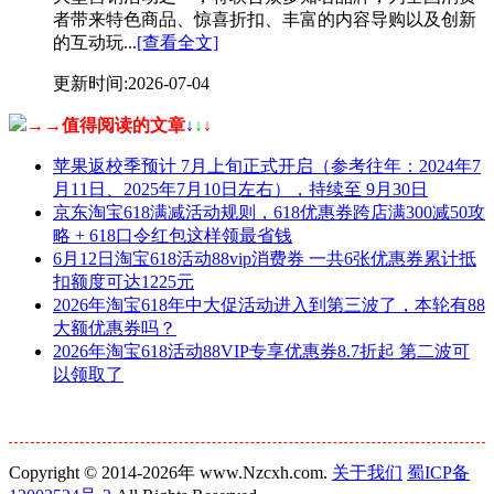
者带来特色商品、惊喜折扣、丰富的内容导购以及创新
的互动玩...
[查看全文]
更新时间:2026-07-04
→→值得阅读的文章
↓
↓
↓
苹果返校季预计 7月上旬正式开启（参考往年：2024年7
月11日、2025年7月10日左右），持续至 9月30日
京东淘宝618满减活动规则，618优惠券跨店满300减50攻
略 + 618口令红包这样领最省钱
6月12日淘宝618活动88vip消费券 一共6张优惠券累计抵
扣额度可达1225元
2026年淘宝618年中大促活动进入到第三波了，本轮有88
大额优惠券吗？
2026年淘宝618活动88VIP专享优惠券8.7折起 第二波可
以领取了
Copyright © 2014-2026年 www.Nzcxh.com.
关于我们
蜀ICP备