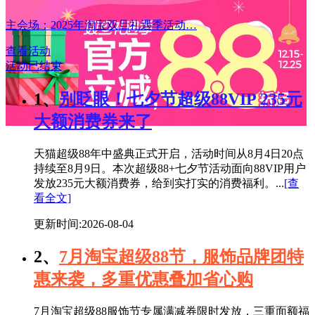
主会场：2025年淘宝双旦礼遇季活动…
查看活动
活动已结束
1、
别眨眼！七夕节超级88VIP 235元
大额消费券来了
天猫超级88年中盛典正式开启，活动时间从8月4日20点
持续至8月9日。本次超级88+七夕节活动面向88VIP用户
发放235元大额消费券，给到实打实的消费福利。...
[查
看全文]
更新时间:2026-08-04
2、
7月淘宝超级88节，服饰品牌团特
惠来袭，多重优惠叠加省心购
7月淘宝超级88服饰节专属满减券限时发放，三重面额福