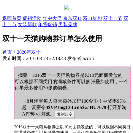
返回首页
促销活动
年中大促
京东双11
双11红包
双十一节
双
十二节
女装新款
年货促销
男装品牌
双十一天猫购物券订单怎么使用
首页
>
2026年双十一
发布时间：2016-08-23 22:18:43 发布者:nzcxh
摘要：2016双十一天猫购物券是以10元面额发放的，
可以根据不同类目的满减条件可以多张叠加使用，一个
订单最多使用30张购物券。
→8月淘宝每人每天额外加码100金币！中奖率95%
起！复密令
4$VP1mgC6LrdS$:// HU7679
打开某淘
APP即可浏览。
2016双十一天猫购物券是以10元面额发放的，可以根据不同类目
的满减条件可以多张叠加使用，一个订单最多使用30张购物券。