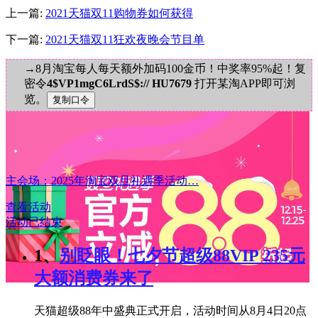
上一篇:
2021天猫双11购物券如何获得
下一篇:
2021天猫双11狂欢夜晚会节目单
→8月淘宝每人每天额外加码100金币！中奖率95%起！复
密令
4$VP1mgC6LrdS$:// HU7679
打开某淘APP即可浏
览。
主会场：2025年淘宝双旦礼遇季活动…
查看活动
活动已结束
1、
别眨眼！七夕节超级88VIP 235元
大额消费券来了
天猫超级88年中盛典正式开启，活动时间从8月4日20点