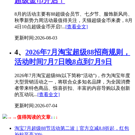
超级金币开启！
8月的活动主要有88超级会员节、七夕节、服饰新风尚、
秋季新势力周活动最值得关注，天猫超级金币来袭，8月
4日10点超级金币开启!...
[查看全文]
更新时间:2026-08-03
4、
2026年7月淘宝超级88招商规则，
活动时间7月7日晚8点到7月9日
2026年7月淘宝超级88(以下简称“活动”)，作为淘宝年度
大型营销活动之一，将联合众多知名品牌，为全国消费
者带来特色商品、惊喜折扣、丰富的内容导购以及创新
的互动玩...
[查看全文]
更新时间:2026-07-04
→→值得阅读的文章
↓
↓
↓
淘宝7月超级88节活动第二波｜官方立减8.8折起，红包
补贴至高20%