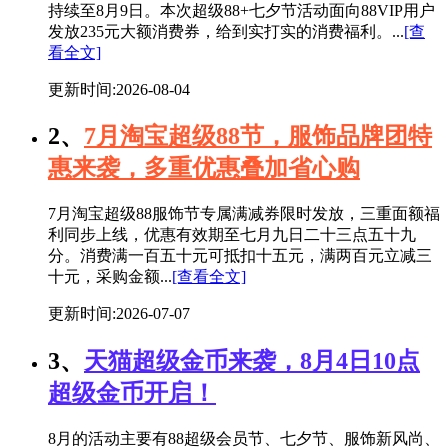
持续至8月9日。本次超级88+七夕节活动面向88VIP用户
发放235元大额消费券，给到实打实的消费福利。...
[查
看全文]
更新时间:2026-08-04
2、
7月淘宝超级88节，服饰品牌团特
惠来袭，多重优惠叠加省心购
7月淘宝超级88服饰节专属满减券限时发放，三重面额福
利同步上线，优惠有效期至七月九日二十三点五十九
分。消费满一百五十元可抵扣十五元，满两百元立减三
十元，采购金额...
[查看全文]
更新时间:2026-07-07
3、
天猫超级金币来袭，8月4日10点
超级金币开启！
8月的活动主要有88超级会员节、七夕节、服饰新风尚、