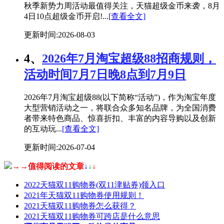
秋季新势力周活动最值得关注，天猫超级金币来袭，8月
4日10点超级金币开启!...
[查看全文]
更新时间:2026-08-03
4、
2026年7月淘宝超级88招商规则，
活动时间7月7日晚8点到7月9日
2026年7月淘宝超级88(以下简称“活动”)，作为淘宝年度
大型营销活动之一，将联合众多知名品牌，为全国消费
者带来特色商品、惊喜折扣、丰富的内容导购以及创新
的互动玩...
[查看全文]
更新时间:2026-07-04
→→值得阅读的文章
↓
↓
↓
2022天猫双11购物券(双11津贴券)领入口
2021年天猫双11购物券使用规则！
2021天猫双11购物券怎么获得？
2021天猫双11购物券可跨店是什么意思