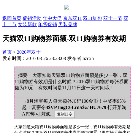
返回首页
促销活动
年中大促
京东双11
双11红包
双十一节
双
十二节
女装新款
年货促销
男装品牌
天猫双11购物券面额-双11购物券有效期
首页
>
2026年双十一
发布时间：2016-08-26 23:23:08 发布者:nzcxh
摘要：大家知道天猫双11购物券面额是多少一张，双
11购物券有效期是什么时候？2016双11购物券每张券面
额为10元，有效时间是11月11日这一天时间哦！
→8月淘宝每人每天额外加码100金币！中奖率95%
起！复密令
4$VP1mgC6LrdS$:// HU7679
打开某淘
APP即可浏览。
大家知道天猫双11购物券面额是多少一张，双11购物券有效期是
什么时候？2016双11购物券每张券面额为
10元
（再次提示每张购