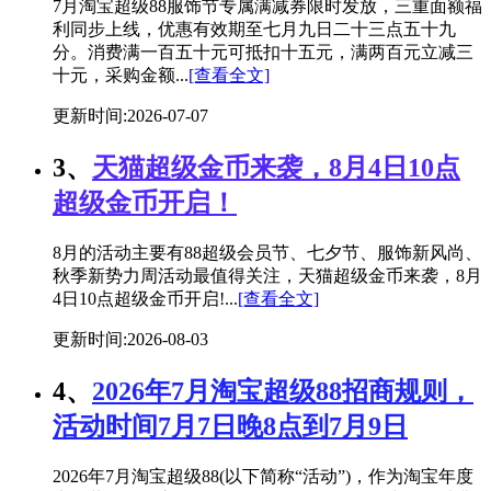
7月淘宝超级88服饰节专属满减券限时发放，三重面额福
利同步上线，优惠有效期至七月九日二十三点五十九
分。消费满一百五十元可抵扣十五元，满两百元立减三
十元，采购金额...
[查看全文]
更新时间:2026-07-07
3、
天猫超级金币来袭，8月4日10点
超级金币开启！
8月的活动主要有88超级会员节、七夕节、服饰新风尚、
秋季新势力周活动最值得关注，天猫超级金币来袭，8月
4日10点超级金币开启!...
[查看全文]
更新时间:2026-08-03
4、
2026年7月淘宝超级88招商规则，
活动时间7月7日晚8点到7月9日
2026年7月淘宝超级88(以下简称“活动”)，作为淘宝年度