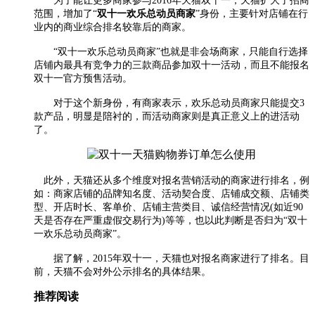
为了能让更多商家参与2016年天猫双十一，天猫扩大了招商
范围，增加了“
双十一欢乐总动员商家
”身份，主要针对店铺在行
业内的商业综合排名较靠后的商家。
“双十一欢乐总动员商家”也就是非会场商家，只能自行选择
店铺内最具有竞争力的三款商品参加双十一活动，而且不能报名
双十一官方预售活动。
对于这个新身份，有商家表示，欢乐总动员商家只能提交3
款产品，明显是陪衬的，而活动商家则是真正意义上的进活动
了。
此外，天猫还从多个维度对报名营销活动的商家进行排名，例
如：商家店铺的品牌知名度、活动契合度、店铺成交额、店铺类
型、开店时长、客单价、店铺主营类目、诚信经营情况(如近90
天是否存在严重虚假交易行为)等等，也以此判断是否归为“双十
一欢乐总动员商家”。
据了解，2015年双十一，天猫也对报名商家进行了排名。目
前，天猫不会对外公示排名的具体结果。
推荐阅读