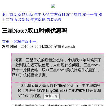
返回首页
促销活动
年中大促
京东双11
双11红包
双十一节
双
十二节
女装新款
年货促销
男装品牌
三星Note7双11时候优惠吗
首页
>
2026年双十一
发布时间：2016-08-29 14:36:07 发布者:nzcxh
摘要：三星手机的质量怎么样，小编我11年时候买了
一款到现在还可以使用，未出现什么问题。三星Note7
双十一抢机攻略，双11三星Note7购机赠送手机配件，
双11手机优惠全掌握。
→8月淘宝每人每天额外加码100金币！中奖率95%
起！复密令
4$VP1mgC6LrdS$:// HU7679
打开某淘
APP即可浏览。