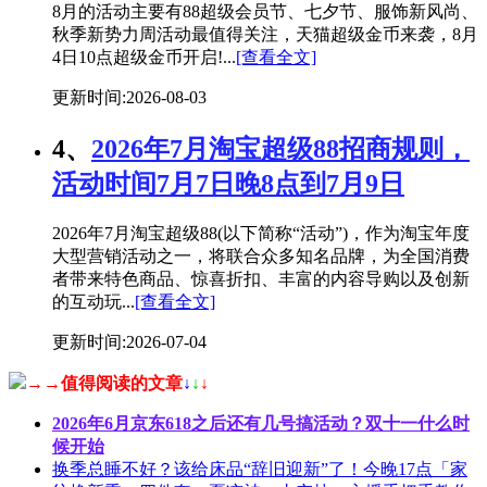
8月的活动主要有88超级会员节、七夕节、服饰新风尚、
秋季新势力周活动最值得关注，天猫超级金币来袭，8月
4日10点超级金币开启!...
[查看全文]
更新时间:2026-08-03
4、
2026年7月淘宝超级88招商规则，
活动时间7月7日晚8点到7月9日
2026年7月淘宝超级88(以下简称“活动”)，作为淘宝年度
大型营销活动之一，将联合众多知名品牌，为全国消费
者带来特色商品、惊喜折扣、丰富的内容导购以及创新
的互动玩...
[查看全文]
更新时间:2026-07-04
→→值得阅读的文章
↓
↓
↓
2026年6月京东618之后还有几号搞活动？双十一什么时
候开始
换季总睡不好？该给床品“辞旧迎新”了！今晚17点「家