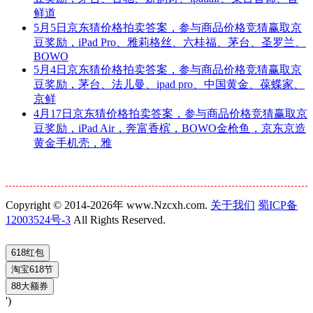
鲜道
5月5日京东猜价格拍卖答案，参与商品价格竞猜赢取京
豆奖励，iPad Pro、雅莉格丝、六桂福、茅台、圣罗兰、
BOWO
5月4日京东猜价格拍卖答案，参与商品价格竞猜赢取京
豆奖励，茅台、法儿曼、ipad pro、中国黄金、葆蝶家、
京鲜
4月17日京东猜价格拍卖答案，参与商品价格竞猜赢取京
豆奖励，iPad Air，奔富香槟，BOWO金枪鱼，京东京造
黄金手机壳，雅
Copyright © 2014-2026年 www.Nzcxh.com.
关于我们
蜀ICP备
12003524号-3
All Rights Reserved.
')