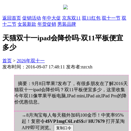
返回首页
促销活动
年中大促
京东双11
双11红包
双十一节
双
十二节
女装新款
年货促销
男装品牌
天猫双十一ipad会降价吗-双11平板便宜
多少
首页
>
2026年双十一
发布时间：2016-09-07 17:48:11 发布者:nzcxh
摘要：9月8日苹果7发布了，有很多朋友在了解2016天
猫双十一ipad会降价吗？双11平板便宜多少，这里收集
今年双11像苹果平板电脑,IPad mini,IPad air,IPad Pro的降
价优惠信息。
→8月淘宝每人每天额外加码100金币！中奖率95%
起！复密令
4$VP1mgC6LrdS$:// HU7679
打开某淘
APP即可浏览。