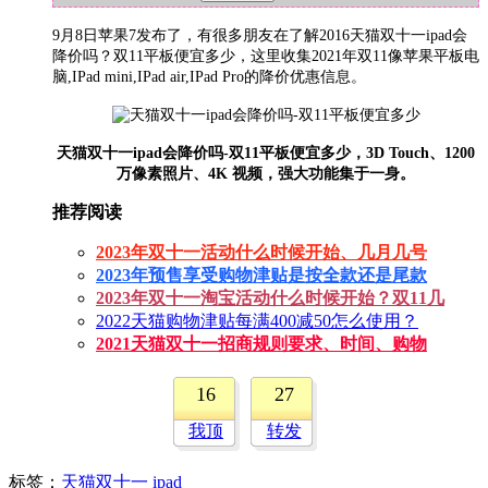
9月8日苹果7发布了，有很多朋友在了解2016天猫双十一ipad会
降价吗？双11平板便宜多少，这里收集2021年双11像苹果平板电
脑,IPad mini,IPad air,IPad Pro的降价优惠信息。
天猫双十一ipad会降价吗-双11平板便宜多少，3D Touch、1200
万像素照片、4K 视频，强大功能集于一身。
推荐阅读
2023年双十一活动什么时候开始、几月几号
2023年预售享受购物津贴是按全款还是尾款
2023年双十一淘宝活动什么时候开始？双11几
2022天猫购物津贴每满400减50怎么使用？
2021天猫双十一招商规则要求、时间、购物
16
27
我顶
转发
标签
：
天猫双十一
ipad