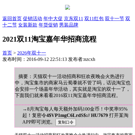
返回首页
促销活动
年中大促
京东双11
双11红包
双十一节
双
十二节
女装新款
年货促销
男装品牌
2021双11淘宝嘉年华招商流程
首页
>
2026年双十一
发布时间：2016-09-12 22:51:13 发布者:nzcxh
摘要：天猫双十一活动招商和狂欢夜晚会火热进行
中，淘宝集市的商家马云蜀黍就不管了吗，话说淘宝也
会安排一个场嘉年华活动，其实就是淘宝的双十一了，
下面我们就来看看2016双11淘宝嘉年华招商流程。
→8月淘宝每人每天额外加码100金币！中奖率95%
起！复密令
4$VP1mgC6LrdS$:// HU7679
打开某淘
APP即可浏览。