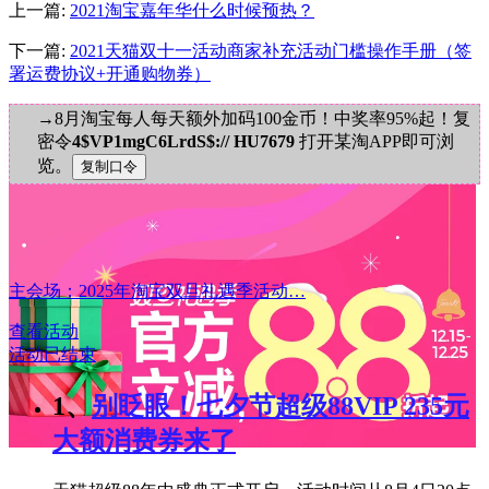
上一篇:
2021淘宝嘉年华什么时候预热？
下一篇:
2021天猫双十一活动商家补充活动门槛操作手册（签
署运费协议+开通购物券）
→8月淘宝每人每天额外加码100金币！中奖率95%起！复
密令
4$VP1mgC6LrdS$:// HU7679
打开某淘APP即可浏
览。
主会场：2025年淘宝双旦礼遇季活动…
查看活动
活动已结束
1、
别眨眼！七夕节超级88VIP 235元
大额消费券来了