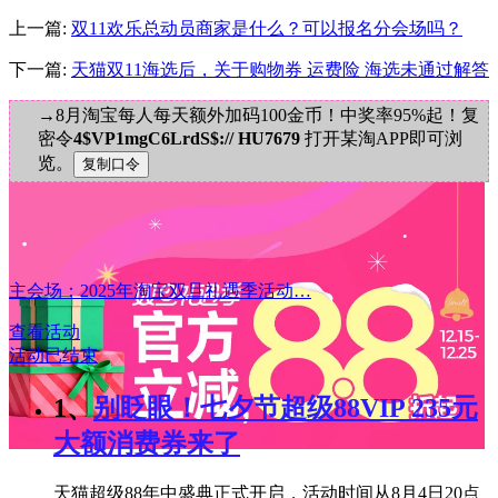
上一篇:
双11欢乐总动员商家是什么？可以报名分会场吗？
下一篇:
天猫双11海选后，关于购物券 运费险 海选未通过解答
→8月淘宝每人每天额外加码100金币！中奖率95%起！复
密令
4$VP1mgC6LrdS$:// HU7679
打开某淘APP即可浏
览。
主会场：2025年淘宝双旦礼遇季活动…
查看活动
活动已结束
1、
别眨眼！七夕节超级88VIP 235元
大额消费券来了
天猫超级88年中盛典正式开启，活动时间从8月4日20点