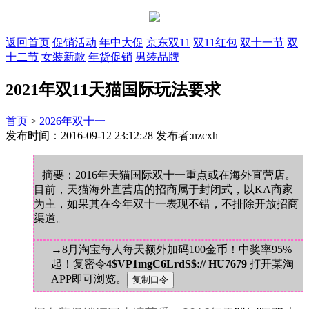
返回首页
促销活动
年中大促
京东双11
双11红包
双十一节
双
十二节
女装新款
年货促销
男装品牌
2021年双11天猫国际玩法要求
首页
>
2026年双十一
发布时间：2016-09-12 23:12:28 发布者:nzcxh
摘要：2016年天猫国际双十一重点或在海外直营店。
目前，天猫海外直营店的招商属于封闭式，以KA商家
为主，如果其在今年双十一表现不错，不排除开放招商
渠道。
→8月淘宝每人每天额外加码100金币！中奖率95%
起！复密令
4$VP1mgC6LrdS$:// HU7679
打开某淘
APP即可浏览。