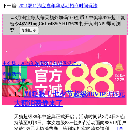
下一篇:
2021双11淘宝嘉年华活动招商时间玩法
→8月淘宝每人每天额外加码100金币！中奖率95%起！复
密令
4$VP1mgC6LrdS$:// HU7679
打开某淘APP即可浏
览。
主会场：2025年淘宝双旦礼遇季活动…
查看活动
活动已结束
1、
别眨眼！七夕节超级88VIP 235元
大额消费券来了
天猫超级88年中盛典正式开启，活动时间从8月4日20点
持续至8月9日。本次超级88+七夕节活动面向88VIP用户
发放235元大额消费券，给到实打实的消费福利。...
[查