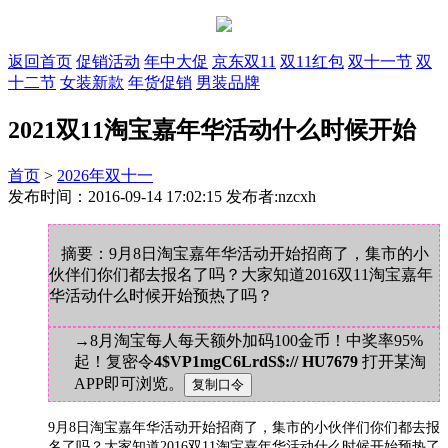
返回首页
促销活动
年中大促
京东双11
双11红包
双十一节
双
十二节
女装新款
年货促销
男装品牌
2021双11淘宝嘉年华活动什么时候开始
首页
>
2026年双十一
发布时间：2016-09-14 17:02:15 发布者:nzcxh
摘要：9月8日淘宝嘉年华活动开始招商了，集市的小
伙伴们你们都去报名了吗？大家知道2016双11淘宝嘉年
华活动什么时候开始预热了吗？
→8月淘宝每人每天额外加码100金币！中奖率95%
起！复密令
4$VP1mgC6LrdS$:// HU7679
打开某淘
APP即可浏览。
9月8日淘宝嘉年华活动开始招商了，集市的小伙伴们你们都去报
名了吗？大家知道2016双11淘宝嘉年华活动什么时候开始预热了