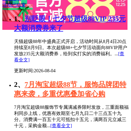
活动已结束
1、
别眨眼！七夕节超级88VIP 235元
大额消费券来了
天猫超级88年中盛典正式开启，活动时间从8月4日20点
持续至8月9日。本次超级88+七夕节活动面向88VIP用户
发放235元大额消费券，给到实打实的消费福利。...
[查
看全文]
更新时间:2026-08-04
2、
7月淘宝超级88节，服饰品牌团特
惠来袭，多重优惠叠加省心购
7月淘宝超级88服饰节专属满减券限时发放，三重面额福
利同步上线，优惠有效期至七月九日二十三点五十九
分。消费满一百五十元可抵扣十五元，满两百元立减三
十元，采购金额...
[查看全文]