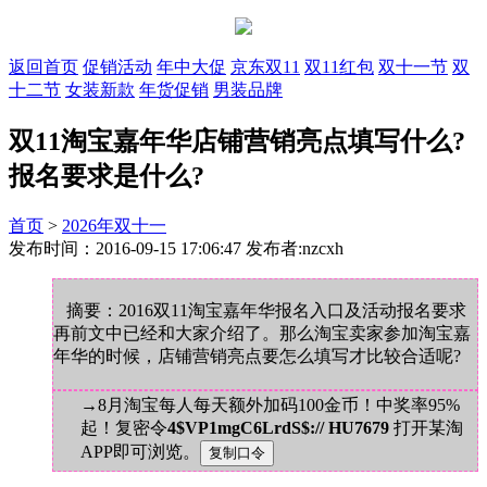
返回首页
促销活动
年中大促
京东双11
双11红包
双十一节
双
十二节
女装新款
年货促销
男装品牌
双11淘宝嘉年华店铺营销亮点填写什么?
报名要求是什么?
首页
>
2026年双十一
发布时间：2016-09-15 17:06:47 发布者:nzcxh
摘要：2016双11淘宝嘉年华报名入口及活动报名要求
再前文中已经和大家介绍了。那么淘宝卖家参加淘宝嘉
年华的时候，店铺营销亮点要怎么填写才比较合适呢?
→8月淘宝每人每天额外加码100金币！中奖率95%
起！复密令
4$VP1mgC6LrdS$:// HU7679
打开某淘
APP即可浏览。