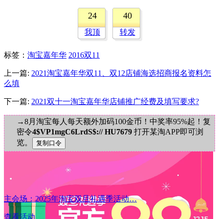
24
40
我顶
转发
标签
：
淘宝嘉年华
2016双11
上一篇:
2021淘宝嘉年华双11、双12店铺海选招商报名资料怎
么填
下一篇:
2021双十一淘宝嘉年华店铺推广经费及填写要求?
→8月淘宝每人每天额外加码100金币！中奖率95%起！复
密令
4$VP1mgC6LrdS$:// HU7679
打开某淘APP即可浏
览。
主会场：2025年淘宝双旦礼遇季活动…
查看活动