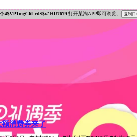
密令
4$VP1mgC6LrdS$:// HU7679
打开某淘APP即可浏览。
元大额消费券来了