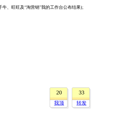
牛、旺旺及“淘营销”我的工作台公布结果);
20
33
我顶
转发