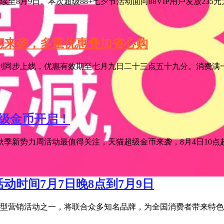
至8月9日。本次超级88+七夕节活动面向88VIP用户发放235
特惠来袭，多重优惠叠加省心购
利同步上线，优惠有效期至七月九日二十三点五十九分。消费满一
超级金币开启！
季新势力周活动最值得关注，天猫超级金币来袭，8月4日10点超级
活动时间7月7日晚8点到7月9日
宝年度大型营销活动之一，将联合众多知名品牌，为全国消费者带来特