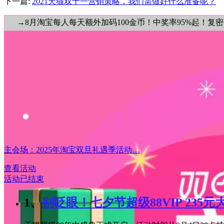
下一篇:
2021天猫双十一营销策略，我们需做好什么准备呢？
→8月淘宝每人每天额外加码100金币！中奖率95%起！复
主会场：2025年淘宝双旦礼遇季活动…
查看活动
活动已结束
1、
别眨眼！七夕节超级88VIP 235