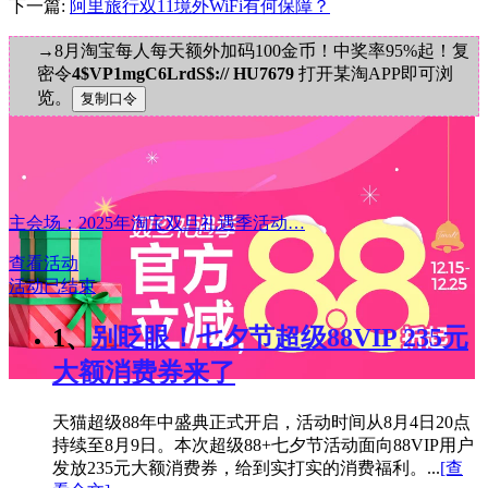
下一篇:
阿里旅行双11境外WiFi有何保障？
→8月淘宝每人每天额外加码100金币！中奖率95%起！复
密令
4$VP1mgC6LrdS$:// HU7679
打开某淘APP即可浏
览。
主会场：2025年淘宝双旦礼遇季活动…
查看活动
活动已结束
1、
别眨眼！七夕节超级88VIP 235元
大额消费券来了
天猫超级88年中盛典正式开启，活动时间从8月4日20点
持续至8月9日。本次超级88+七夕节活动面向88VIP用户
发放235元大额消费券，给到实打实的消费福利。...
[查