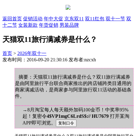
返回首页
促销活动
年中大促
京东双11
双11红包
双十一节
双
十二节
女装新款
年货促销
男装品牌
天猫双11旅行满减券是什么？
首页
>
2026年双十一
发布时间：2016-09-20 21:30:16 发布者:nzcxh
摘要：天猫双11旅行满减券是什么？双11旅行满减券
是由阿里旅行平台联合商家推出的跨店铺跨类目通用的
商家满减活动，是商家参与阿里旅行双11活动的基础条
件。
→8月淘宝每人每天额外加码100金币！中奖率95%
起！复密令
4$VP1mgC6LrdS$:// HU7679
打开某淘
APP即可浏览。