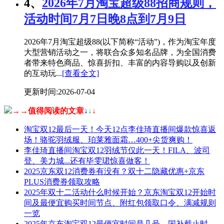
4、
2026年7月淘宝超级88招商规则，
活动时间7月7日晚8点到7月9日
2026年7月淘宝超级88(以下简称“活动”)，作为淘宝年度
大型营销活动之一，将联合众多知名品牌，为全国消费
者带来特色商品、惊喜折扣、丰富的内容导购以及创新
的互动玩...
[查看全文]
更新时间:2026-07-04
→→值得阅读的文章
↓
↓
↓
淘宝双12最后一天！今天12点李佳琦直播间爆款惊喜返
场！骆驼羽绒服、珀莱雅面霜…400+尖货爽购！
李佳琦直播间淘宝双12羽绒节仅此一天！FILA、波司
登、美力城...还有毕雯珺惊喜做客！
2025京东双12消费券有没有？双十二隐藏优惠+京东
PLUS消费券领取攻略
2025年双十二活动什么时候开始？京东淘宝双12开始时
间及最便宜购买时间节点、附红包领取口令、满减规则
一览
2025年京东淘宝双12最便宜时间是几号，国补截止时