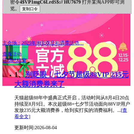
密令
4$VP1mgC6LrdS$:// HU7679
打开某淘APP即可浏
览。
主会场：2025年淘宝双旦礼遇季活动…
查看活动
活动已结束
1、
别眨眼！七夕节超级88VIP 235元
大额消费券来了
天猫超级88年中盛典正式开启，活动时间从8月4日20点
持续至8月9日。本次超级88+七夕节活动面向88VIP用户
发放235元大额消费券，给到实打实的消费福利。...
[查
看全文]
更新时间:2026-08-04