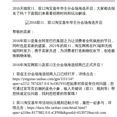
2016天猫双11、双12淘宝嘉年华主分会场海选开启，大家都去报
名了吗？下面我们来看看招商时间和玩法解读。
尊敬的卖家：
2016年双11是集全阿里巴巴集团之力让消费者全民疯抢的节日，
同时也是卖家的盛宴。2021年的双11，淘宝网将在PC端和无线
端同时发力，携手卖家共进，为消费者打造购物狂欢节，创造极
致购物体验。
2016年淘宝网双11及双12主分会场海选招商已正式开启！
1. 双促主分会场海选招商入口已经打开，详情点击：
https://yingxiao.taobao.com/gps/1111/14?
spm=a2152.7874267.0.0.ScO02Y65您如果对双促有任何问题，您
可通过宣导页右侧的蓝色小象，输入关键词（双11、规则等）帮
您快速定位问题，找到您想要的答案哦！
2. 双11淘宝嘉年华活动玩法规则总帖介绍，邀您一起参与，详
情点击：https://dacu.bbs.taobao.com/detail.html?
spm=a210m.8177882.0.0.sCPN0k&postId=6539759nzcxh.com