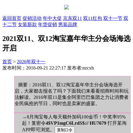
返回首页
促销活动
年中大促
京东双11
双11红包
双十一节
双
十二节
女装新款
年货促销
男装品牌
2021双11、双12淘宝嘉年华主分会场海选
开启
首页
>
2026年双十一
发布时间：2016-09-21 22:27:17 发布者:nzcxh
摘要：2016双11、双12淘宝嘉年华主分会场海选开
启，大家都去报名了吗？下面我们来看看招商时间和玩
法解读。2016年双11是集全阿里巴巴集团之力让消费者
全民疯抢的节日，同时也是卖家的盛宴。
→8月淘宝每人每天额外加码100金币！中奖率95%
起！复密令
4$VP1mgC6LrdS$:// HU7679
打开某淘
APP即可浏览。