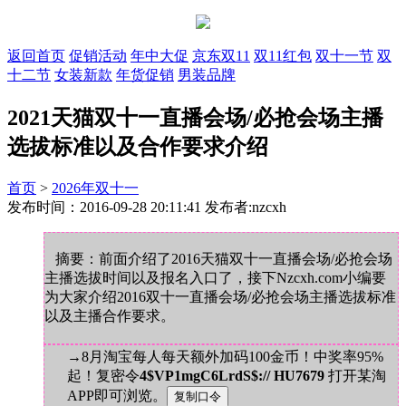
返回首页
促销活动
年中大促
京东双11
双11红包
双十一节
双
十二节
女装新款
年货促销
男装品牌
2021天猫双十一直播会场/必抢会场主播
选拔标准以及合作要求介绍
首页
>
2026年双十一
发布时间：2016-09-28 20:11:41 发布者:nzcxh
摘要：前面介绍了2016天猫双十一直播会场/必抢会场
主播选拔时间以及报名入口了，接下Nzcxh.com小编要
为大家介绍2016双十一直播会场/必抢会场主播选拔标准
以及主播合作要求。
→8月淘宝每人每天额外加码100金币！中奖率95%
起！复密令
4$VP1mgC6LrdS$:// HU7679
打开某淘
APP即可浏览。