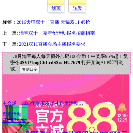
我顶
转发
标签
：
2016天猫双十一直播
天猫双11
必抢
上一篇:
淘宝双十一嘉年华活动报名招商指南
下一篇:
2021双11直播会场主播报名要求
→8月淘宝每人每天额外加码100金币！中奖率95%起！复
密令
4$VP1mgC6LrdS$:// HU7679
打开某淘APP即可浏
览。
主会场：2025年淘宝双旦礼遇季活动…
查看活动
活动已结束