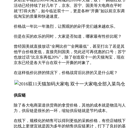
从初生牛犊的2009年淘宝商城到2016年天猫，双十一购物狂欢节
活动已经持续了好几年了，京东、苏宁、国美等大电商在平时
就“打得火热”，如今临近双十一，更是各种“开撕”如以前京东调
侃淘宝的质量和快递速度。
价格战一年比一年激烈，让围观的的剁手党们越来越欢乐。
但是在买的欢乐的同时，大家是否知道，哪家最有性价比呢？
曾经国美就直接放话“全网比价”“全网最低”，甚至打出了若是其
他平台价格更低，直接亮到国美，凭此还可再优惠的口号；苏宁
也放过话“比京东再低20%”，除了创造双十一的天猫淘宝，现在
京东已经是各大平台在双十一开撕的对象了。
在这样低价比拼的情况下，价格战背后比拼的又是什么呢？
供应链
除了各大电商渠道供货商的拿货价格，其他的成本就是物流与人
力，供应链是很长的一环，缩短供应链就是节约成本。
在线下，规模化的销售可以得到更低的采购价格，有些店铺线下
比线上更便宜就是因为多年的销售供应链累计，打下了良好的基