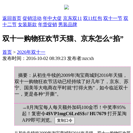
返回首页
促销活动
年中大促
京东双11
双11红包
双十一节
双
十二节
女装新款
年货促销
男装品牌
双十一购物狂欢节天猫、京东怎么“掐”
首页
>
2026年双十一
发布时间：2016-10-02 08:39:23 发布者:nzcxh
摘要：从初生牛犊的2009年淘宝商城到2016年天猫，
双十一购物狂欢节活动已经持续了好几年了，京东、苏
宁、国美等大电商在平时就“打得火热”，如今临近双十
一，更是各种“开撕”。
→8月淘宝每人每天额外加码100金币！中奖率95%
起！复密令
4$VP1mgC6LrdS$:// HU7679
打开某淘
APP即可浏览。