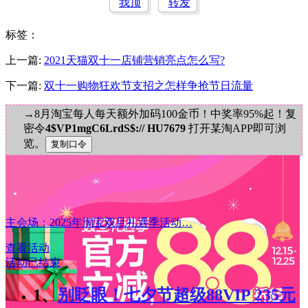
我顶
转发
标签
：
上一篇:
2021天猫双十一店铺营销亮点怎么写?
下一篇:
双十一购物狂欢节支招之怎样争抢节日流量
→8月淘宝每人每天额外加码100金币！中奖率95%起！复
密令
4$VP1mgC6LrdS$:// HU7679
打开某淘APP即可浏
览。
主会场：2025年淘宝双旦礼遇季活动…
查看活动
活动已结束
1、
别眨眼！七夕节超级88VIP 235元