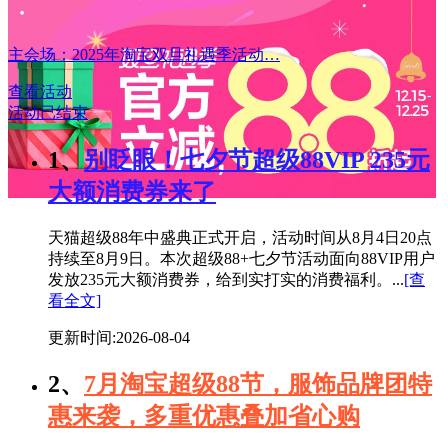
主会场：2025年淘宝双旦礼遇季活动…
查看活动
活动已结束
1、
别眨眼！七夕节超级88VIP 235元
大额消费券来了
天猫超级88年中盛典正式开启，活动时间从8月4日20点
持续至8月9日。本次超级88+七夕节活动面向88VIP用户
发放235元大额消费券，给到实打实的消费福利。...
[查
看全文]
更新时间:2026-08-04
2、
7月淘宝超级88节，服饰品牌团特
惠来袭，多重优惠叠加省心购