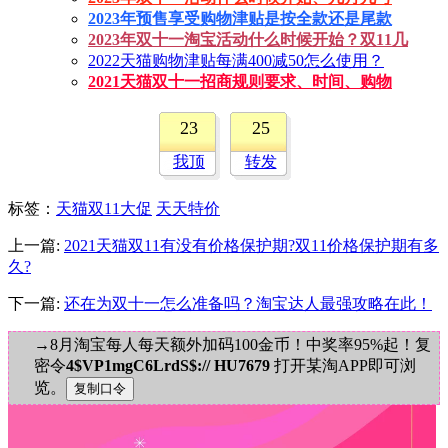
2023年预售享受购物津贴是按全款还是尾款
2023年双十一淘宝活动什么时候开始？双11几
2022天猫购物津贴每满400减50怎么使用？
2021天猫双十一招商规则要求、时间、购物
23
25
我顶
转发
标签
：
天猫双11大促
天天特价
上一篇:
2021天猫双11有没有价格保护期?双11价格保护期有多
久?
下一篇:
还在为双十一怎么准备吗？淘宝达人最强攻略在此！
→8月淘宝每人每天额外加码100金币！中奖率95%起！复
密令
4$VP1mgC6LrdS$:// HU7679
打开某淘APP即可浏
览。